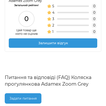
Adamex Zoom Grey
Загальний рейтинг
5
0
4
0
0
3
0
2
0
Цей товар ще
1
0
ніхто не оцінив
Залишити відгук
Питання та відповіді (FAQ) Коляска
прогулянкова Adamex Zoom Grey
Задати питання