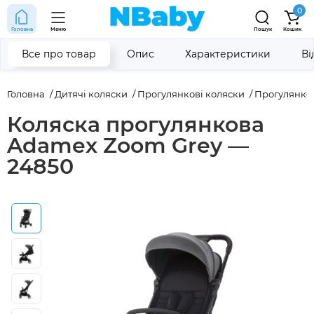
0
Головна
Меню
Пошук
Кошик
Все про товар
Опис
Характеристики
Ві
Головна
Дитячі коляски
Прогулянкові коляски
Прогулянко
Коляска прогулянкова
Adamex Zoom Grey —
24850