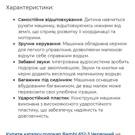
Характеристики:
Самостійне відштовхування
: Дитина навчиться
рухати машинку, відштовхуючись ніжками від
землі, що сприяє розвитку її координації та
моторики.
Зручне керування
: Машинка обладнана кермом
для легкого управління, дозволяючи малюкові
відчути себе справжнім водієм.
Забавні звуки
: Інтегрована аудіосистема зробить
подорож ще захопливішою. Звуки та кнопки на
кермі додають веселощів маленькому водієві.
Багажник під сидінням
: Машинка оснащена
вбудованим багажником, де ваш малюк може
перевозити свої улюблені іграшки.
Ударостійкий пластик
: Конструкція машинки
виконана з високоякісного ударостійкого
пластику, що забезпечує надійність та
довговічність.
Купити каталку-толокар Bambi 652-3 Червоний
на