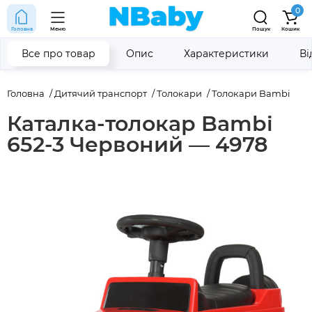
0
Головна
Меню
Пошук
Кошик
Все про товар
Опис
Характеристики
Ві
Головна
Дитячий транспорт
Толокари
Толокари Bambi
Каталка-толокар Bambi
652-3 Червоний — 4978