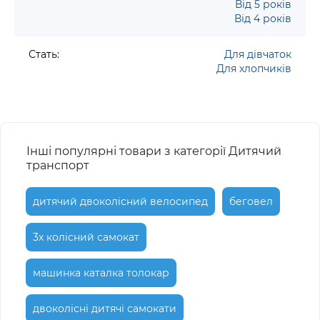
Від 5 років
Від 4 років
Стать:
Для дівчаток
Для хлопчиків
Інші популярні товари з категорії Дитячий
транспорт
дитячий двоколісний велосипед
беговел
3х колісний самокат
машинка каталка толокар
двоколісні дитячі самокати