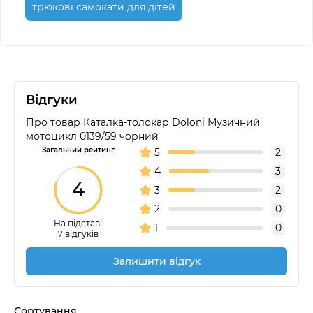
трюкові самокати для дітей
Відгуки
Про товар Каталка-толокар Doloni Музичний
мотоцикл 0139/59 чорний
Загальний рейтинг
5
2
4
3
4
3
2
2
0
На підставі
1
0
7 відгуків
Залишити відгук
Сортування