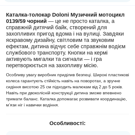
Каталка-толокар
Doloni Музичний мотоцикл
0139/59 чорний
— це не просто каталка, а
справжній дитячий байк, створений для
захопливих пригод вдома і на вулиці. Завдяки
яскравому дизайну, світловим та звуковим
ефектам, дитина відчує себе справжнім водієм
службового транспорту. Кнопки на кермі
активують мигалки та сигнали — і гра
перетворюється на захопливу місію.
Особливу увагу виробник приділив безпеці. Широкі пластикові
колеса гарантують стійкість навіть на поворотах, а зручне
сидіння висотою 25 см підходить малюкам від 2 до 5 років.
Навіть при двоколісній конструкції дитина зможе впевнено
тримати баланс. Каталка допомагає розвивати координацію,
м’язи ніг і навички водіння.
Особливості: