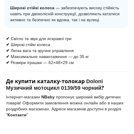
Широкі стійкі колеса
— забезпечують високу стійкість
навіть при двоколісній конструкції, дозволяють кататися
активно та безпечно як вдома, так і на вулиці.
✔
Світло та звук для яскравої гри
✔
Широкі стійкі колеса
✔
Легка вага та зручне управління
✔
Максимальне навантаження — до 35 кг
✔
Розміри іграшки — 62×48×29 см
Де
купити
каталку-толокар
Doloni
?
Музичний мотоцикл 0139/59 чорний
Інтернет-магазин
NBaby
пропонує широкий вибір дитячих
товарів! Оформити замовлення можна онлайн або в наших
роздрібних магазинах. Адреси магазинів доступні в розділі
"
Контакти
"