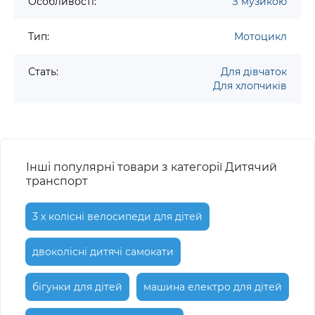
Особливості:
З музикою
Тип:
Мотоцикл
Стать:
Для дівчаток
Для хлопчиків
Інші популярні товари з категорії Дитячий
транспорт
3 х колісні велосипеди для дітей
двоколісні дитячі самокати
бігунки для дітей
машина електро для дітей