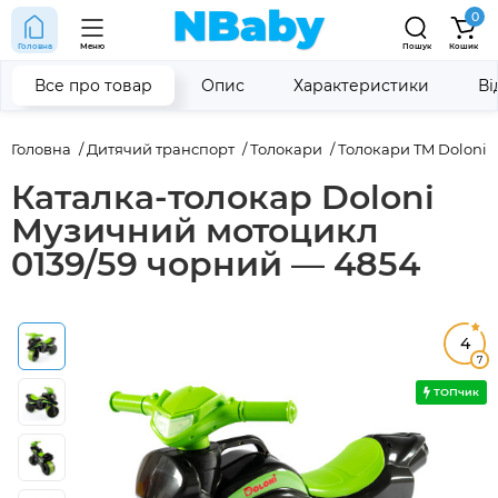
0
Головна
Меню
Пошук
Кошик
Все про товар
Опис
Характеристики
Ві
Головна
Дитячий транспорт
Толокари
Толокари TM Doloni
Каталка-толокар Doloni
Музичний мотоцикл
0139/59 чорний — 4854
4
7
ТОПчик