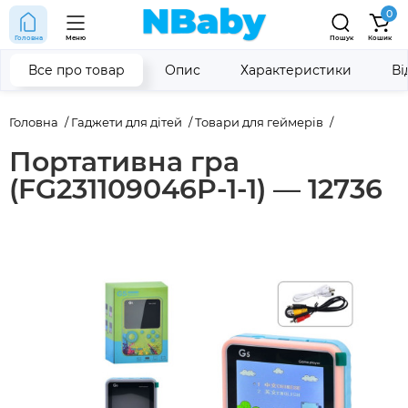
0
Головна
Меню
Пошук
Кошик
Все про товар
Опис
Характеристики
Ві
Головна
Гаджети для дітей
Товари для геймерів
Портативна гра
(FG231109046P-1-1) — 12736