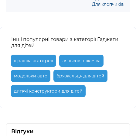
Для хлопчиків
Інші популярні товари з категорії Гаджети
для дітей
іграшка автотрек
лялькові ліжечка
модельки авто
брязкальця для дітей
дитячі конструктори для дітей
Відгуки