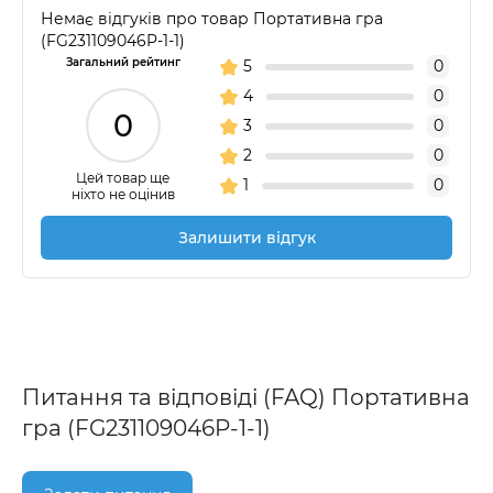
Немає відгуків про товар Портативна гра
(FG231109046P-1-1)
Загальний рейтинг
5
0
4
0
0
3
0
2
0
Цей товар ще
1
0
ніхто не оцінив
Залишити відгук
Питання та відповіді (FAQ) Портативна
гра (FG231109046P-1-1)