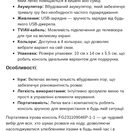
який легко поміщається в кишені або сумці.
Акумулятор:
Вбудований акумулятор, який забезпечує
тривалу гру без необхідності частого підзаряджання.
Живлення:
USB-зарядне — зручність зарядки від будь-
якого USB-джерела.
TV/AV-кабель:
Можливість підключення до телевізора
для гри на великому екрані.
Кольори:
Доступна в 4 кольорах, що дозволяє
вибрати варіант на свій смак.
Упаковка:
Розміри упаковки: 10 см х 14 см х 5,5 см, що
робить консоль ідеальним варіантом для подарунка.
Особливості:
Ігри:
Включає велику кількість вбудованих ігор, що
забезпечує різноманітність розваг.
Легкість використання:
Інтуїтивно зрозуміле меню та
прості в управлінні елементи керування.
Портативність:
Легка вага і компактність роблять
консоль зручною для використання в будь-якій ситуації.
Портативна ігрова консоль FG231109046P-1-1 — це чудовий
вибір для всіх, хто шукає розваги на ходу, дозволяючи
насолоджуватися улюбленими іграми в будь-який час і в