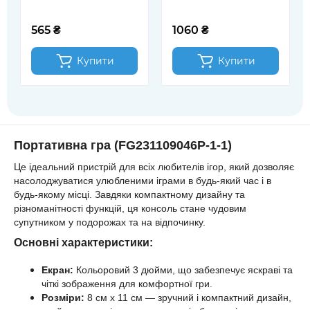
акумулятор, USB, 2
кольори (TD2023162)
565 ₴
1060 ₴
Купити
Купити
Портативна гра (FG231109046P-1-1)
Це ідеальний пристрій для всіх любителів ігор, який дозволяє
насолоджуватися улюбленими іграми в будь-який час і в
будь-якому місці. Завдяки компактному дизайну та
різноманітності функцій, ця консоль стане чудовим
супутником у подорожах та на відпочинку.
Основні характеристики:
Екран:
Кольоровий 3 дюйми, що забезпечує яскраві та
чіткі зображення для комфортної гри.
Розміри:
8 см х 11 см — зручний і компактний дизайн,