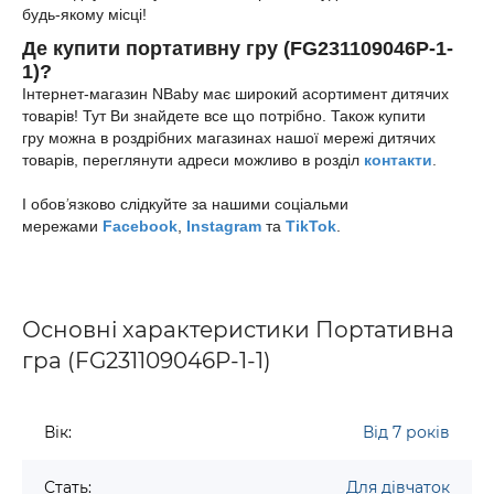
будь-якому місці!
Де купити
портативну гру (FG231109046P-1-
1)
?
Інтернет-магазин NBaby має широкий асортимент дитячих
товарів! Тут Ви знайдете все що потрібно. Також купити
гру
можна в роздрібних магазинах нашої мережі дитячих
товарів, переглянути адреси можливо в розділ
контакти
.
І обов
’
язково
слідкуйте за нашими соціальми
мережами
Facebook
,
Instagram
та
TikTok
.
Основні характеристики Портативна
гра (FG231109046P-1-1)
Вік:
Від 7 років
Стать:
Для дівчаток