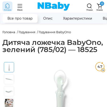
0
Головна
Меню
Пошук
Кошик
Все про товар
Опис
Характеристики
Ві
Головна
Годування
Годування BabyOno
Дитяча ложечка BabyOno,
зелений (785/02) — 18525
4.7
14