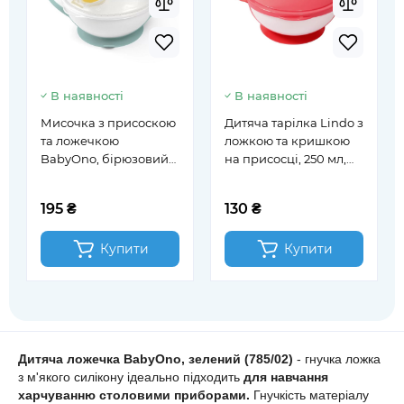
В наявності
В наявності
Мисочка з присоскою
Дитяча тарілка Lindo з
та ложечкою
ложкою та кришкою
BabyOno, бірюзовий
на присосці, 250 мл,
(1063/04)
червона (А 50)
195 ₴
130 ₴
Купити
Купити
Дитяча ложечка BabyOno,
зелений (785/02)
- гнучка ложка
з м'якого силікону ідеально підходить
для навчання
харчуванню столовими приборами.
Гнучкість матеріалу