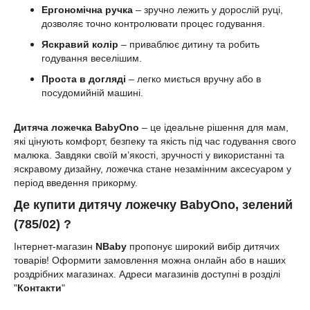
Ергономічна ручка
– зручно лежить у дорослій руці,
дозволяє точно контролювати процес годування.
Яскравий колір
– приваблює дитину та робить
годування веселішим.
Проста в догляді
– легко миється вручну або в
посудомийній машині.
Дитяча ложечка BabyOno
– це ідеальне рішення для мам,
які цінують комфорт, безпеку та якість під час годування свого
малюка. Завдяки своїй м’якості, зручності у використанні та
яскравому дизайну, ложечка стане незамінним аксесуаром у
період введення прикорму.
Де
купити
д
итячу ложечку BabyOno,
зелений
(785/02) ?
Інтернет-магазин
NBaby
пропонує широкий вибір дитячих
товарів! Оформити замовлення можна онлайн або в наших
роздрібних магазинах. Адреси магазинів доступні в розділі
"
Контакти
"