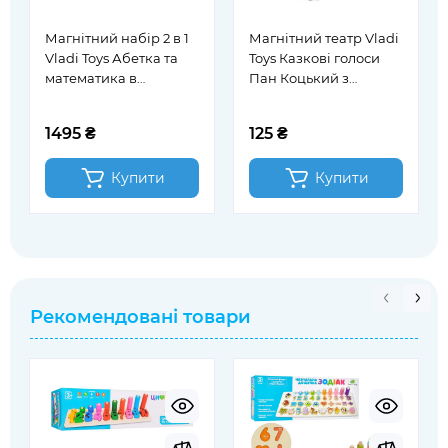
Магнітний набір 2 в 1
Магнітний театр Vladi
Vladi Toys Абетка та
Toys Казкові голоси
математика в
Пан Коцький з
дерев'яній коробці
аудіоказкою (VT3206-
(VT5411-17)
34)
1495 ₴
125 ₴
Купити
Купити
Рекомендовані товари