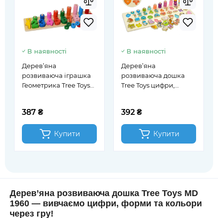
В наявності
В наявності
Дерев’яна
Дерев’яна
розвиваюча іграшка
розвиваюча дошка
Геометрика Tree Toys
Tree Toys цифри,
цифри, рамка-
тварини, кільця,
вкладиш, 41-10,5-10,5
фігури, пірамідки (MD
387 ₴
392 ₴
см. (MD 1268)
2886)
Купити
Купити
Дерев’яна розвиваюча дошка Tree Toys MD
1960 — вивчаємо цифри, форми та кольори
через гру!