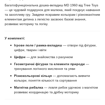
Багатофункціональна дошка-вкладиш MD 1960 від Tree Toys
— це чудовий подарунок для малюка, який поєднує навчання
та захопливу гру. Завдяки яскравим кольорам і різноманітним
елементам дитина з легкістю засвоює базові знання,
розвиває моторику та логіку.
У комплекті:
Ігрове поле / рамка-вкладиш
— отвори під фігурки,
цифри, тварин і квіти
Цифри
— для знайомства з рахунком
Геометричні фігурки та елементи природи
—
тренування логічного мислення та уяви
Різнокольорові кільця
— допомагають вивчити
кольори, поняття кількості та сортування
Магнітна рибалка
— ловля рибок удочкою з магнітом
розвиває координацію та дрібну моторику