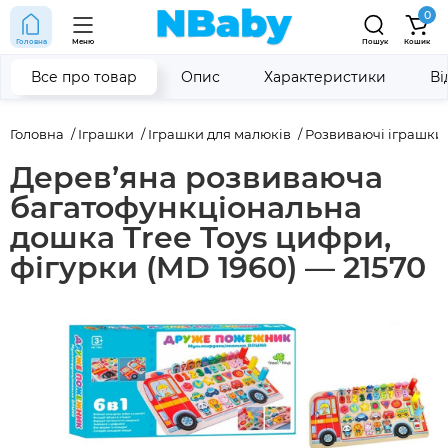
0
Головна
Меню
Пошук
Кошик
Все про товар
Опис
Характеристики
Ві
Головна
Іграшки
Іграшки для малюків
Розвиваючі іграшки
Дерев’яна розвиваюча
багатофункціональна
дошка Tree Toys цифри,
фігурки (MD 1960) — 21570