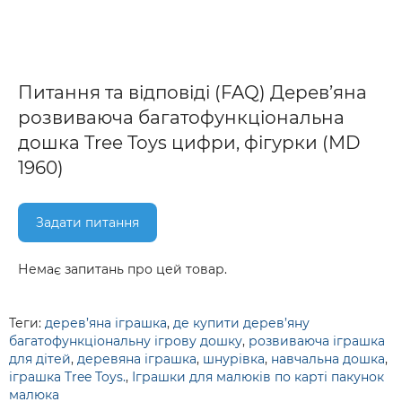
Питання та відповіді (FAQ) Дерев’яна
розвиваюча багатофункціональна
дошка Tree Toys цифри, фігурки (MD
1960)
Задати питання
Немає запитань про цей товар.
Теги:
дерев’яна іграшка
,
де купити дерев’яну
багатофункціональну ігрову дошку
,
розвиваюча іграшка
для дітей
,
деревяна іграшка
,
шнурівка
,
навчальна дошка
,
іграшка Tree Toys.
,
Іграшки для малюків по карті пакунок
малюка