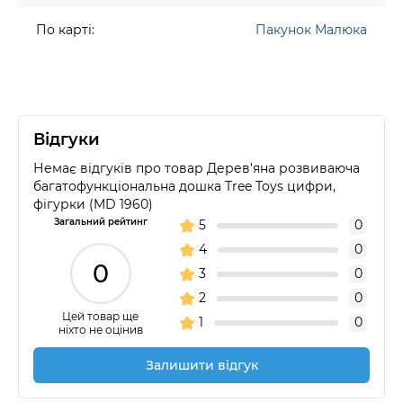
По карті:
Пакунок Малюка
Відгуки
Немає відгуків про товар Дерев’яна розвиваюча
багатофункціональна дошка Tree Toys цифри,
фігурки (MD 1960)
Загальний рейтинг
5
0
4
0
0
3
0
2
0
Цей товар ще
1
0
ніхто не оцінив
Залишити відгук