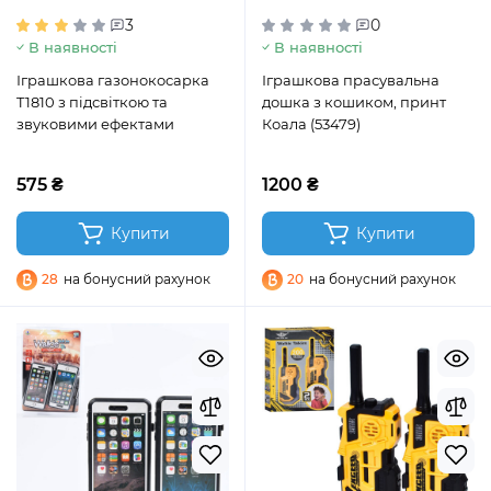
3
0
В наявності
В наявності
Іграшкова газонокосарка
Іграшкова прасувальна
T1810 з підсвіткою та
дошка з кошиком, принт
звуковими ефектами
Коала (53479)
575 ₴
1200 ₴
Купити
Купити
28
на бонусний рахунок
20
на бонусний рахунок