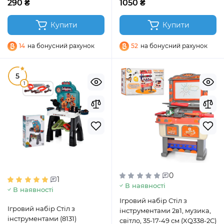
290 ₴
1050 ₴
Купити
Купити
14
на бонусний рахунок
52
на бонусний рахунок
5
1
0
1
В наявності
В наявності
Ігровий набір Стіл з
Ігровий набір Стіл з
інструментами 2в1, музика,
інструментами (8131)
світло, 35-17-49 см (XQ338-2C)