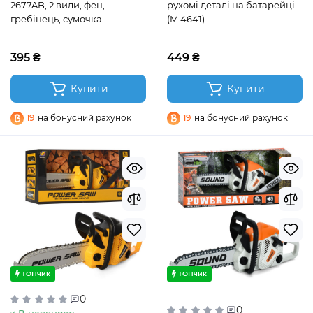
2677AB, 2 види, фен,
рухомі деталі на батарейці
гребінець, сумочка
(M 4641)
395 ₴
449 ₴
Купити
Купити
19
на бонусний рахунок
19
на бонусний рахунок
ТОПчик
ТОПчик
0
0