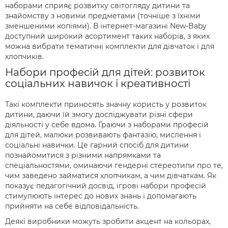
наборами сприяє розвитку світогляду дитини та
знайомству з новими предметами (точніше з їхніми
зменшеними копіями). В інтернет-магазині New-Baby
доступний широкий асортимент таких наборів, з яких
можна вибрати тематичні комплекти для дівчаток і для
хлопчиків.
Набори професій для дітей: розвиток
соціальних навичок і креативності
Такі комплекти приносять значну користь у розвиток
дитини, даючи їй змогу досліджувати різні сфери
діяльності у себе вдома. Граючи з наборами професій
для дітей, малюки розвивають фантазію, мислення і
соціальні навички. Це гарний спосіб для дитини
познайомитися з різними напрямками та
спеціальностями, оминаючи гендерні стереотипи про те,
чим заведено займатися хлопчикам, а чим дівчаткам. Як
показує педагогічний досвід, ігрові набори професій
стимулюють інтерес до нових знань і допомагають
прийняти на себе відповідальність.
Деякі виробники можуть зробити акцент на кольорах,