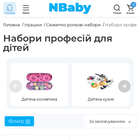
0
Головна
Меню
Пошук
Кошик
Головна
Іграшки
Сюжетно-рольові набори
Набори профес
Набори професій для
дітей
Дитяча косметика
Дитяча кухня
Фільтр
За замовчуванням