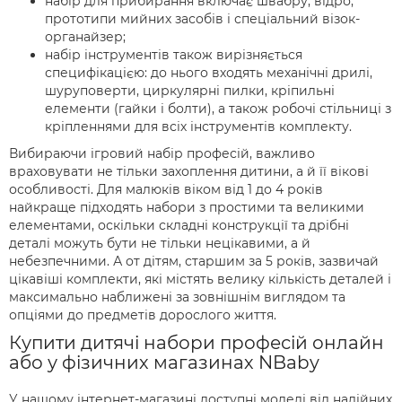
набір для прибирання включає швабру, відро,
прототипи мийних засобів і спеціальний візок-
органайзер;
набір інструментів також вирізняється
специфікацією: до нього входять механічні дрилі,
шуруповерти, циркулярні пилки, кріпильні
елементи (гайки і болти), а також робочі стільниці з
кріпленнями для всіх інструментів комплекту.
Вибираючи ігровий набір професій, важливо
враховувати не тільки захоплення дитини, а й її вікові
особливості. Для малюків віком від 1 до 4 років
найкраще підходять набори з простими та великими
елементами, оскільки складні конструкції та дрібні
деталі можуть бути не тільки нецікавими, а й
небезпечними. А от дітям, старшим за 5 років, зазвичай
цікавіші комплекти, які містять велику кількість деталей і
максимально наближені за зовнішнім виглядом та
опціями до предметів дорослого життя.
Купити дитячі набори професій онлайн
або у фізичних магазинах NBaby
У нашому інтернет-магазині доступні моделі від надійних