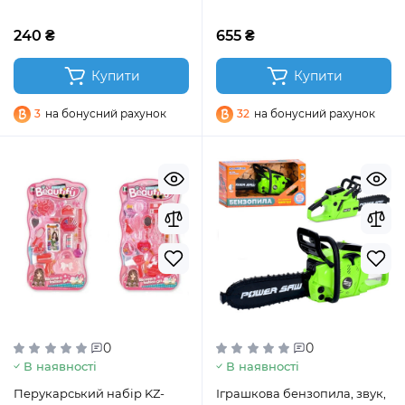
кольори (MK 5311)
240 ₴
655 ₴
Купити
Купити
3
на бонусний рахунок
32
на бонусний рахунок
0
0
В наявності
В наявності
Перукарський набір KZ-
Іграшкова бензопила, звук,