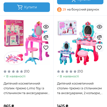
Купити
29
на бонусний рахунок
0
0
В наявності
В наявності
Дитячий косметичний
Дитячий косметичний
столик-трюмо Limo Toy із
столик-трюмо із стільчиком
стільчиком та аксесуарами,
та аксесуарами, 2 кольори,
44-23-74 см (661-39)
69-24,2-79,4 см (L666-93-94A)
865 ₴
1415 ₴