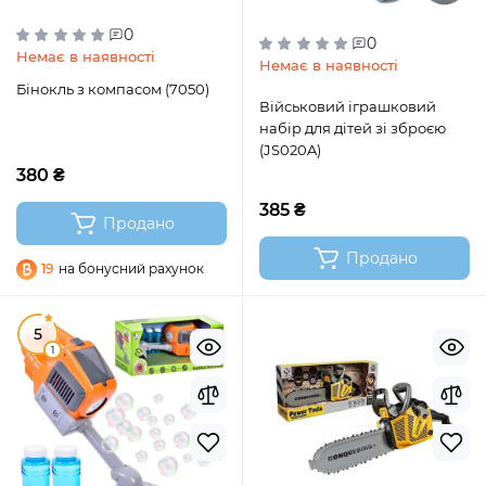
0
0
Немає в наявності
Немає в наявності
Бінокль з компасом (7050)
Військовий іграшковий
набір для дітей зі зброєю
(JS020A)
380 ₴
385 ₴
Продано
Продано
19
на бонусний рахунок
5
1