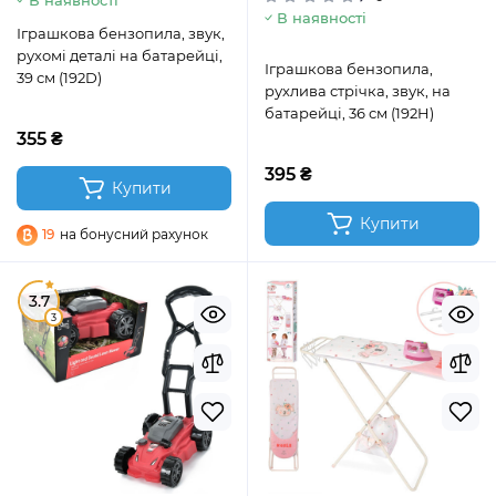
В наявності
В наявності
Іграшкова бензопила, звук,
рухомі деталі на батарейці,
Іграшкова бензопила,
39 см (192D)
рухлива стрічка, звук, на
батарейці, 36 см (192H)
355 ₴
395 ₴
Купити
Купити
19
на бонусний рахунок
3.7
3