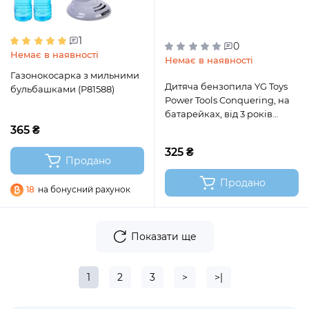
1
0
Немає в наявності
Немає в наявності
Газонокосарка з мильними
Дитяча бензопила YG Toys
бульбашками (P81588)
Power Tools Conquering, на
батарейках, від 3 років
(T001)
365 ₴
325 ₴
Продано
Продано
18
на бонусний рахунок
Показати ще
1
2
3
>
>|