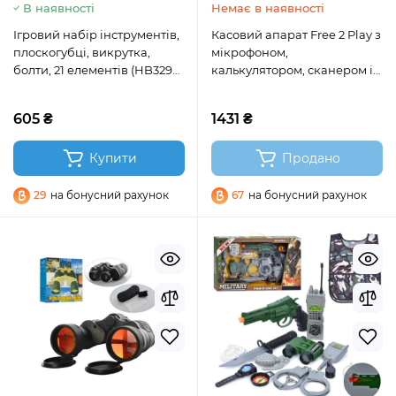
В наявності
Немає в наявності
Ігровий набір інструментів,
Касовий апарат Free 2 Play з
плоскогубці, викрутка,
мікрофоном,
болти, 21 елементів (HB3299-
калькулятором, сканером і
21)
аксесуарами
605 ₴
1431 ₴
Купити
Продано
29
на бонусний рахунок
67
на бонусний рахунок