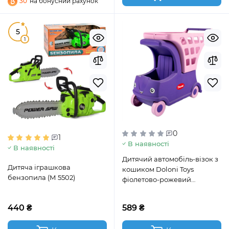
30
на бонусний рахунок
5
1
0
1
В наявності
В наявності
Дитячий автомобіль-візок з
Дитяча іграшкова
кошиком Doloni Toys
бензопила (М 5502)
фіолетово-рожевий
(01540/01)
440 ₴
589 ₴