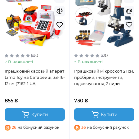
0
0
В наявності
В наявності
Іграшковий касовий апарат
Іграшковий мікроскоп 21 см,
Limo Toy на батарейці, 33-16-
пробірки, інструменти,
12 см (7162-1 UA)
підсвічування, 2 види
(C2172-C2173)
855 ₴
730 ₴
Купити
Купити
26
на бонусний рахунок
36
на бонусний рахунок