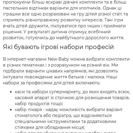
пропонуючи більш яскраві дівчачі комплекти та в більш
пастельних відтінках варіанти для хлопчиків. Однак ці
іграшки все одно розраховані на гру дітей різної статі та
сприяють рівноправному розвитку інтересів. Такі ігри
вчать дітей дружити, піклуватися про інших і приймати
рішення. У результаті дитина отримує всебічний
розвиток, готуючись до майбутнього дорослого життя.
Які бувають ігрові набори професій
В інтернет-магазині New-Baby можна вибрати комплекти
в різних тематиках і з розрахунком на різний вік. Ми
підібрали варіанти цікавих напрямків, які дозволять
імітувати повсякденне життя батьків і малюка. Наші
набори за професіями для дітей включають:
каси та набори супермаркету, до яких входять візок,
касовий апарат зі стрічкою для розміщення товарів,
набір продуктів тощо;
набір лікаря - надає можливість вибрати варіант
стоматолога або педіатра, що відрізняються
спеціальними інструментами та додатковими
стійками для обладнання місця;