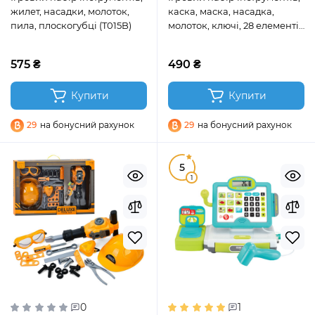
жилет, насадки, молоток,
каска, маска, насадка,
пила, плоскогубці (T015B)
молоток, ключі, 28 елементів
(HB3299-11)
575 ₴
490 ₴
Купити
Купити
29
на бонусний рахунок
29
на бонусний рахунок
5
1
0
1