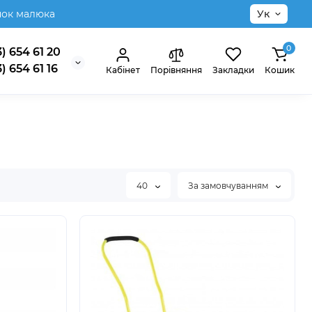
нок малюка
Ук
0
) 654 61 20
) 654 61 16
Кабінет
Порівняння
Закладки
Кошик
40
За замовчуванням