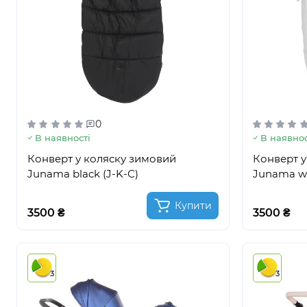
0
В наявності
В наявнос
Конверт у коляску зимовий
Конверт у
Junama black (J-K-С)
Junama wh
Купити
3500 ₴
3500 ₴
3
3