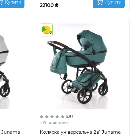
Купити
Купити
22100 ₴
3
0
В наявності
1 Junama
Коляска універсальна 2в1 Junama