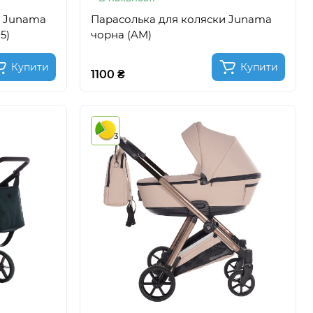
1 Junama
Парасолька для коляски Junama
5)
чорна (AM)
Купити
Купити
1100 ₴
3