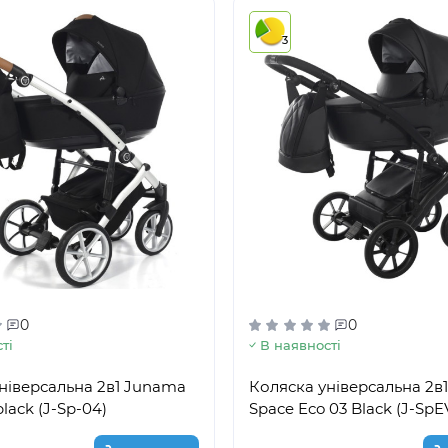
3
0
0
ті
В наявності
ніверсальна 2в1 Junama
Коляска універсальна 2в
lack (J-Sp-04)
Space Eco 03 Black (J-SpE