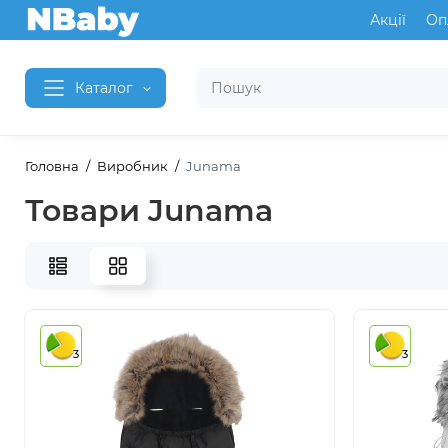
Акції
Оп
Каталог
Головна
Виробник
Junama
Товари Junama
3
3