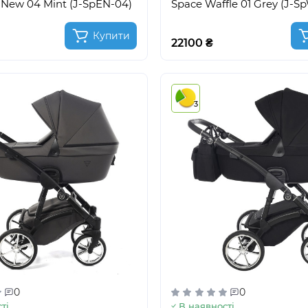
 New 04 Mint (J-SpEN-04)
Space Waffle 01 Grey (J-S
Купити
22100 ₴
3
0
0
ті
В наявності