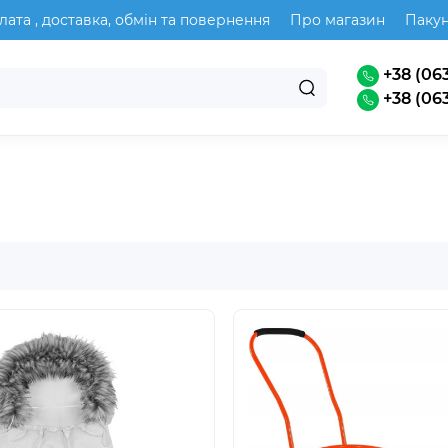
лата , доставка, обмін та повернення
Про магазин
Паку
+38 (063
+38 (063