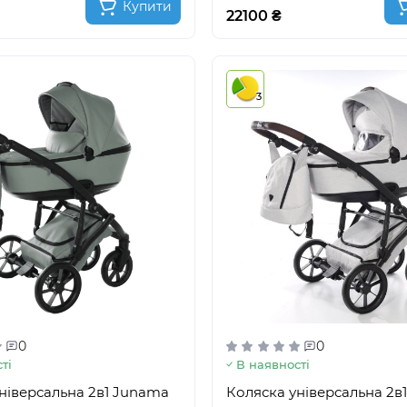
Купити
22100 ₴
3
0
0
ті
В наявності
ніверсальна 2в1 Junama
Коляска універсальна 2в