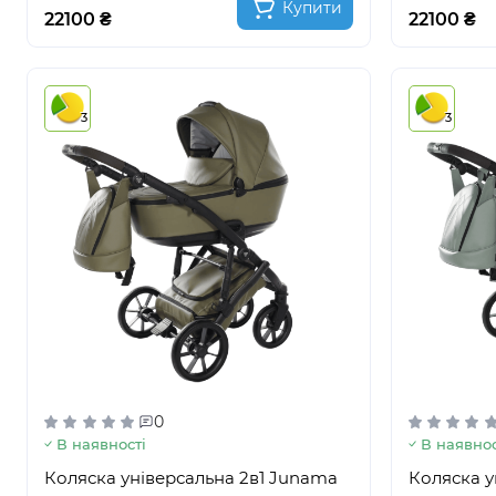
Купити
22100 ₴
22100 ₴
3
3
0
В наявності
В наявнос
Коляска універсальна 2в1 Junama
Коляска у