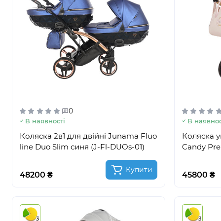
0
В наявності
В наявнос
Коляска 2в1 для двійні Junama Fluo
Коляска у
line Duo Slim синя (J-Fl-DUOs-01)
Candy Pre
Купити
48200 ₴
45800 ₴
3
3