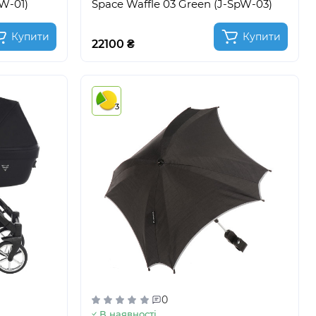
pW-01)
Space Waffle 03 Green (J-SpW-03)
Купити
Купити
22100 ₴
3
0
В наявності