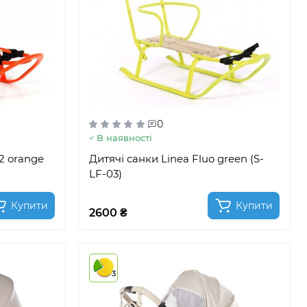
0
В наявності
02 orange
Дитячі санки Linea Fluo green (S-
LF-03)
Купити
Купити
2600 ₴
3