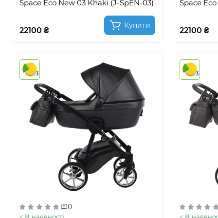
Space Eco New 03 Khaki (J-SpEN-03)
Space Eco
Купити
22100 ₴
22100 ₴
3
3
0
В наявності
В наявнос