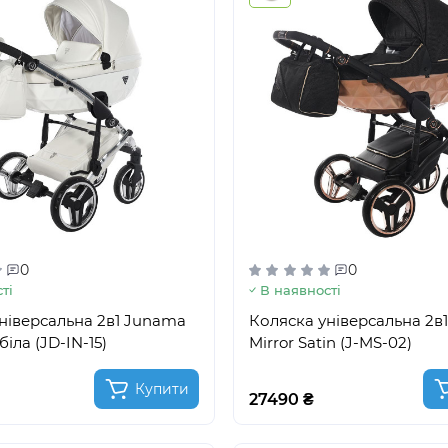
0
0
ті
В наявності
ніверсальна 2в1 Junama
Коляска універсальна 2в
біла (JD-IN-15)
Mirror Satin (J-MS-02)
Купити
27490 ₴