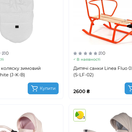
0
0
ті
В наявності
 коляску зимовий
Дитячі санки Linea Fluo 
ite (J-K-B)
(S-LF-02)
Купити
2600 ₴
3