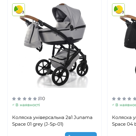
3
3
0
В наявності
В наявнос
Коляска універсальна 2в1 Junama
Коляска у
Space 01 grey (J-Sp-01)
Space 04 b