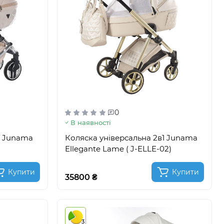
0
В наявності
1 Junama
Коляска універсальна 2в1 Junama
Ellegante Lame ( J-ELLE-02)
Купити
Купити
35800 ₴
3