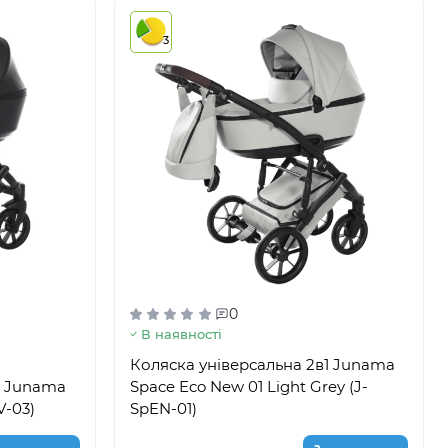
3
0
В наявності
Коляска універсальна 2в1 Junama
1 Junama
Space Eco New 01 Light Grey (J-
V-03)
SpEN-01)