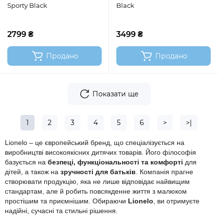
Sporty Black
Black
2799 ₴
3499 ₴
Продано
Продано
Показати ще
1
2
3
4
5
6
>
>|
Lionelo – це європейський бренд, що спеціалізується на
виробництві високоякісних дитячих товарів. Його філософія
базується на
безпеці, функціональності та комфорті
для
дітей, а також на
зручності для батьків
. Компанія прагне
створювати продукцію, яка не лише відповідає найвищим
стандартам, але й робить повсякденне життя з малюком
простішим та приємнішим. Обираючи
Lionelo
, ви отримуєте
надійні, сучасні та стильні рішення.