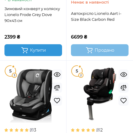
Немає в наявності
Зимовий конверт у коляску
Автокрісло Lionelo Aart i-
Lionelo Frode Grey Dove
Size Black Carbon Red
90x45 см
2399 ₴
6699 ₴
Купити
Продано
5
5
3
2
3
2