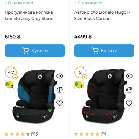
В наявності
В наявності
Прогулянкова коляска
Автокрісло Lionelo Hugo I-
Lionelo Zoey Grey Stone
Size Black Carbon
6150 ₴
4499 ₴
Купити
Купити
4.7
5
3
1
3
3
3
1