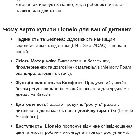
которая активирует качание, когда ребенок начинает
плакать или двигаться.
Чому варто купити Lionelo для вашої дитини?
Надійність та Безпека:
Відповідність найвищим
європейським стандартам (EN, i-Size, ADAC) – це ваш
спокій.
Якість Матеріалів:
Використання безпечних,
гіпоалергенних та довговічних матеріалів (Memory Foam,
еко-шкіра, алюміній, сталь).
Функціональність та Комфорт:
Продуманий дизайн,
безліч регулювань та інноваційні рішення для зручності
дитини та батьків.
Довговічність:
Багато продуктів "ростуть" разом з
дитиною, а деякі мають навіть
довічну гарантію
(Lionelo
Assistance).
Доступність:
Lionelo
пропонує відмінне співвідношення
ціни та якості, роблячи якісні дитячі товари доступними.