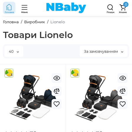
0
Головна
Меню
Пошук
Кошик
Головна
Виробник
Lionelo
Товари Lionelo
40
За замовчуванням
3
3