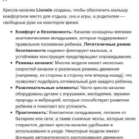
Кресла-качалки
Lionelo
созданы, чтобы обеспечить малышу
комфортное место для отдыха, сна и игры, а родителям —
свободные руки на некоторое время.
Комфорт и безопасность:
Качалки оснащены мягкими
анатомическими вкладышами, которые поддерживают
правильное положение ребенка.
Пятиточечные ремни
безопасности
надежно фиксируют малыша, а
устойчивая конструкция предотвращает опрокидывание.
Режимы качания:
Многие модели имеют несколько
скоростей качания и различные режимы движения
(например, из стороны в сторону или вперед-назад), что
позволяет подобрать оптимальный для каждого ребенка.
Развлекательные элементы:
Часто кресла-качалки
оборудованы дугами с игрушками, мелодиями, звуками
природы и вибрацией, которые способствуют развитию
ребенка и помогают его успокоить.
Практичность:
Компактное складывание, питание от
батареек или сети, а также съемные чехлы, которые легко
стираются, делают кресла-качалки удобными в
использовании и уходе. Некоторые модели имеют
функцию автоматического распознавания движения,