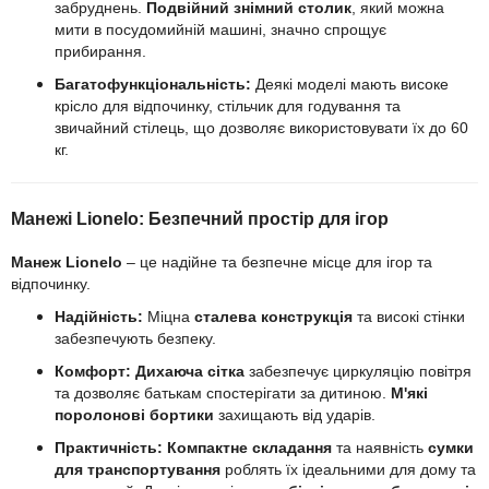
забруднень.
Подвійний знімний столик
, який можна
мити в посудомийній машині, значно спрощує
прибирання.
Багатофункціональність:
Деякі моделі мають
високе
крісло для відпочинку, стільчик для годування та
звичайний стілець, що дозволяє використовувати їх до 60
кг.
Манежі Lionelo: Безпечний простір для ігор
Манеж Lionelo
– це надійне та безпечне місце для ігор та
відпочинку.
Надійність:
Міцна
сталева конструкція
та високі стінки
забезпечують безпеку.
Комфорт:
Дихаюча сітка
забезпечує циркуляцію повітря
та дозволяє батькам спостерігати за дитиною.
М'які
поролонові бортики
захищають від ударів.
Практичність:
Компактне складання
та наявність
сумки
для транспортування
роблять їх ідеальними для дому та