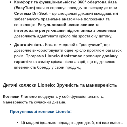
Комфорт та функціональність:
360° обертова база
(EasyTurn)
значно спрощує посадку та висадку дитини.
Система Dri-Seat
– це спеціальні дихаючі вкладиші, які
забезпечують правильне анатомічне положення та
вентиляцію.
Регульований нахил спинки
та
інтегроване регулювання підголівника з ременями
дозволяють адаптувати крісло під зростаючу дитину.
Довговічність:
Багато моделей є "ростучими", що
дозволяє використовувати одне крісло протягом багатьох
років. Програма
Lionelo Assistance
пропонує
довічну
гарантію
та заміну крісла після аварії, що підкреслює
впевненість бренду у своїй продукції.
Дитячі коляски Lionelo: Зручність та маневреність
Коляски Ліонело
поєднують у собі функціональність,
маневреність та сучасний дизайн.
Прогулянкові коляски
Lionelo
:
Ці моделі ідеально підходять для дітей, які вже вміють