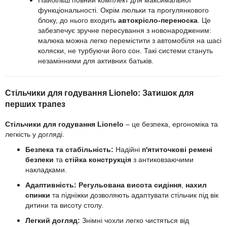
Найбільш повний комплект для максимальної
функціональності. Окрім люльки та прогулянкового
блоку, до нього входить
автокрісло-переноска
. Це
забезпечує зручне пересування з новонародженим:
малюка можна легко перемістити з автомобіля на шасі
коляски, не турбуючи його сон. Такі системи стануть
незамінними для активних батьків.
Стільчики для годування Lionelo: Затишок для
перших трапез
Стільчики для годування Lionelo
– це безпека, ергономіка та
легкість у догляді.
Безпека та стабільність:
Надійні
п'ятиточкові ремені
безпеки
та
стійка конструкція
з антиковзаючими
накладками.
Адаптивність:
Регульована висота сидіння
,
нахил
спинки
та підніжки дозволяють адаптувати стільчик під вік
дитини та висоту столу.
Легкий догляд:
Знімні чохли
легко чистяться від