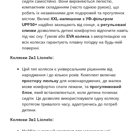
сидіти самостійно. Вони вирізняються легкістю,
компактним складанням (часто однією рукою), що
робить їх незамінними для подорожей та прогулянок
містом. Великі
XXL-капюшони з УФ-фільтром
UPF50+
надійно захищають від сонця, а
регульовані
спинки
дозволяють дитині комфортно відпочити навіть
під час сну. Гумові або
EVA колеса
з амортизацією на
всіх колесах гарантують плавну поїздку на будь-якій
поверхні.
Коляски 2в1
Lionelo
:
Цей тип колясок є універсальним рішенням від
народження і до кількох років. Комплект включає
простору люльку
для новонароджених, де малюк
може комфортно спати лежачи, та
прогулянковий
блок
, який встановлюється, коли дитина починає
сидіти. Це дозволяє використовувати одну коляску
протягом тривалого часу, адаптуючись до потреб
дитини.
Коляски 3в1
Lionelo
: