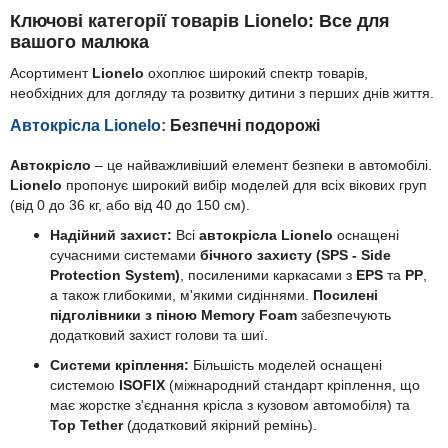
Ключові категорії товарів Lionelo: Все для
вашого малюка
Асортимент
Lionelo
охоплює широкий спектр товарів,
необхідних для догляду та розвитку дитини з перших днів життя.
Автокрісла Lionelo:
Безпечні подорожі
Автокрісло
– це найважливіший елемент безпеки в автомобілі.
Lionelo
пропонує широкий вибір моделей для всіх вікових груп
(від 0 до 36 кг, або від 40 до 150 см).
Надійний захист:
Всі
автокрісла Lionelo
оснащені
сучасними системами
бічного захисту (SPS - Side
Protection System)
, посиленими каркасами з
EPS
та
PP
,
а також глибокими, м'якими сидіннями.
Посилені
підголівники з піною Memory Foam
забезпечують
додатковий захист голови та шиї.
Системи кріплення:
Більшість моделей оснащені
системою
ISOFIX
(міжнародний стандарт кріплення, що
має жорстке з'єднання крісла з кузовом автомобіля) та
Top Tether
(додатковий якірний ремінь).