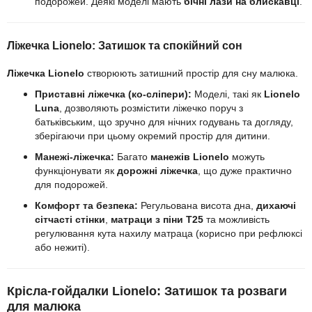
подорожей. Деякі моделі мають
бічні лази на блискавці
.
Ліжечка Lionelo: Затишок та спокійний сон
Ліжечка Lionelo
створюють затишний простір для сну малюка.
Приставні ліжечка (ко-сліпери):
Моделі, такі як
Lionelo
Luna
, дозволяють розмістити ліжечко поруч з
батьківським, що зручно для нічних годувань та догляду,
зберігаючи при цьому окремий простір для дитини.
Манежі-ліжечка:
Багато
манежів Lionelo
можуть
функціонувати як
дорожні ліжечка
, що дуже практично
для подорожей.
Комфорт та безпека:
Регульована висота дна,
дихаючі
сітчасті стінки
,
матраци з піни T25
та можливість
регулювання кута нахилу матраца (корисно при рефлюксі
або нежиті).
Крісла-гойдалки Lionelo: Затишок та розваги
для малюка