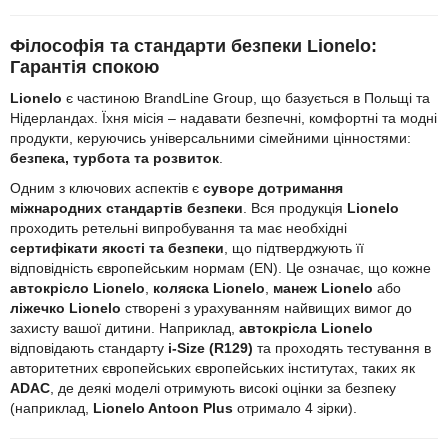
Філософія та стандарти безпеки Lionelo:
Гарантія спокою
Lionelo
є частиною BrandLine Group, що базується в Польщі та
Нідерландах. Їхня місія – надавати безпечні, комфортні та модні
продукти, керуючись універсальними сімейними цінностями:
безпека, турбота та розвиток
.
Одним з ключових аспектів є
суворе дотримання
міжнародних стандартів безпеки
. Вся продукція
Lionelo
проходить ретельні випробування та має необхідні
сертифікати якості та безпеки
, що підтверджують її
відповідність європейським нормам (EN). Це означає, що кожне
автокрісло Lionelo
,
коляска Lionelo
,
манеж Lionelo
або
ліжечко Lionelo
створені з урахуванням найвищих вимог до
захисту вашої дитини. Наприклад,
автокрісла Lionelo
відповідають стандарту
i-Size (R129)
та проходять тестування в
авторитетних європейських європейських інститутах, таких як
ADAC
, де деякі моделі отримують високі оцінки за безпеку
(наприклад,
Lionelo Antoon Plus
отримало 4 зірки).