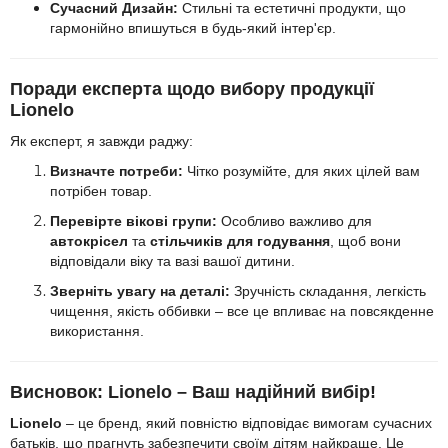
Сучасний Дизайн:
Стильні та естетичні продукти, що
гармонійно впишуться в будь-який інтер'єр.
Поради експерта щодо вибору продукції
Lionelo
Як експерт, я завжди раджу:
Визначте потреби:
Чітко розумійте, для яких цілей вам
потрібен товар.
Перевірте вікові групи:
Особливо важливо для
автокрісел
та
стільчиків для годування
, щоб вони
відповідали віку та вазі вашої дитини.
Зверніть увагу на деталі:
Зручність складання, легкість
чищення, якість оббивки – все це впливає на повсякденне
використання.
Висновок: Lionelo – Ваш надійний вибір!
Lionelo
– це бренд, який повністю відповідає вимогам сучасних
батьків, що прагнуть забезпечити своїм дітям найкраще. Це