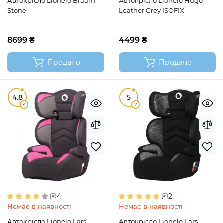
Автокрісло Lionelo Braam
Автокрісло Lionelo Hugo
Stone
Leather Grey ISOFIX
8699 ₴
4499 ₴
Продано
Продано
4.8
5
4
2
4
2
Немає в наявності
Немає в наявності
Автокрісло Lionelo Lars
Автокрісло Lionelo Lars