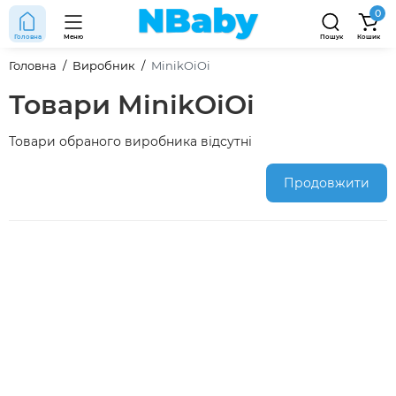
0
Головна
Меню
Пошук
Кошик
Головна
Виробник
MinikOiOi
Товари MinikOiOi
Товари обраного виробника відсутні
Продовжити