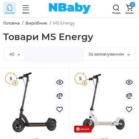
0
Головна
Меню
Пошук
Кошик
Головна
Виробник
MS Energy
Товари MS Energy
40
За замовчуванням
5
5
3
6
Акція