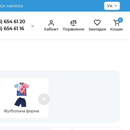
нок малюка
Ук
0
) 654 61 20
) 654 61 16
Кабінет
Порівняння
Закладки
Кошик
Футбольна форма