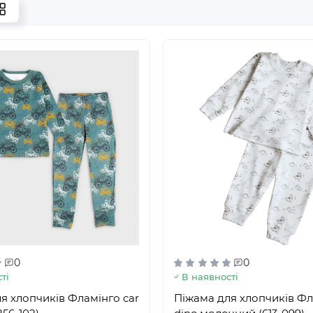
0
0
ті
В наявності
я хлопчиків Фламінго car
Піжама для хлопчиків Ф