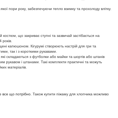
-якої пори року, забезпечуючи тепло взимку та прохолоду влітку.
 костюм, що закриває ступні та зазвичай застібається на
 років.
щені капюшоном. Кігурумі створюють настрій для гри та
гими, так і з короткими рукавами.
які складаються з футболки або майки та шортів або штанів
им рукавом і штанами. Такі комплекти практичні та можуть
йких матеріалів.
те все що потрібно.
Також купити піжаму для хлопчика можливо