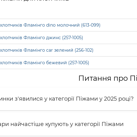
хлопчиків Фламінго dino молочний (613-099)
хлопчиків Фламінго джинс (257-1005)
хлопчиків Фламінго car зелений (256-102)
хлопчиків Фламінго бежевий (257-1005)
Питання про П
инки з'явилися у категорії Піжами у 2025 році?
ари найчастіше купують у категорії Піжами