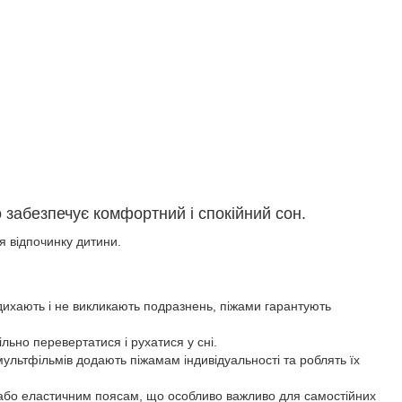
забезпечує комфортний і спокійний сон.
ля відпочинку дитини.
о дихають і не викликають подразнень, піжами гарантують
льно перевертатися і рухатися у сні.
 мультфільмів додають піжамам індивідуальності та роблять їх
м або еластичним поясам, що особливо важливо для самостійних