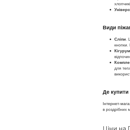
хлопчикі
Універс
Види піжа
Сліпи
. 
кнопки. 
Кігурум
відпочин
Компле
для теп
використ
Де купити
Інтернет-мага
в роздрібних 
Ціни на 