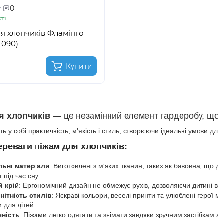
0
ті
я хлопчиків Фламінго
-090)
Купити
я хлопчиків
— це незамінний елемент гардеробу, що 
 у собі практичність, м'якість і стиль, створюючи ідеальні умови д
ереваги піжам для хлопчиків:
льні матеріали
: Виготовлені з м'яких тканин, таких як бавовна, щ
під час сну.
 крій
: Ергономічний дизайн не обмежує рухів, дозволяючи дитині ві
нітність стилів
: Яскраві кольори, веселі принти та улюблені герої
 для дітей.
чність
: Піжами легко одягати та знімати завдяки зручним застібка