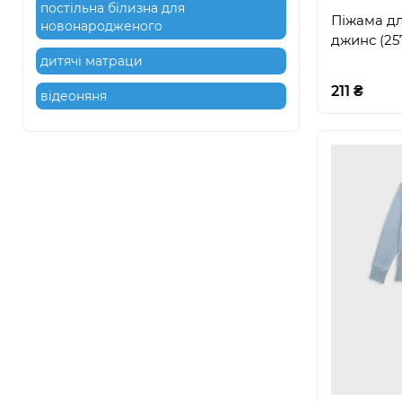
постільна білизна для
Піжама дл
новонародженого
джинс (25
дитячі матраци
211 ₴
відеоняня