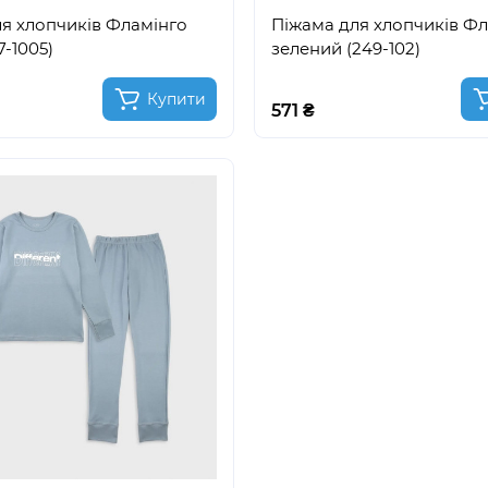
я хлопчиків Фламінго
Піжама для хлопчиків Ф
7-1005)
зелений (249-102)
Купити
571 ₴