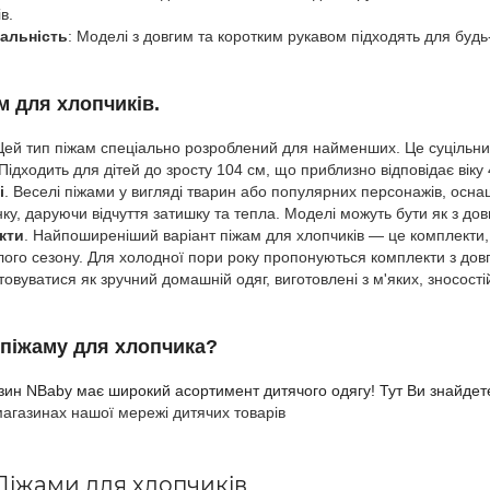
в.
альність
: Моделі з довгим та коротким рукавом підходять для будь
м для хлопчиків.
Цей тип піжам спеціально розроблений для найменших. Це суцільний
Підходить для дітей до зросту 104 см, що приблизно відповідає віку 4
і
. Веселі піжами у вигляді тварин або популярних персонажів, осна
ку, даруючи відчуття затишку та тепла. Моделі можуть бути як з дов
кти
. Найпоширеніший варіант піжам для хлопчиків — це комплекти, 
лого сезону. Для холодної пори року пропонуються комплекти з довг
овуватися як зручний домашній одяг, виготовлені з м'яких, зносості
 п
іжаму для хлопчика
?
зин NBaby має широкий асортимент дитячого одягу
! Тут Ви знайде
магазинах нашої мережі дитячих товарів
Піжами для хлопчиків