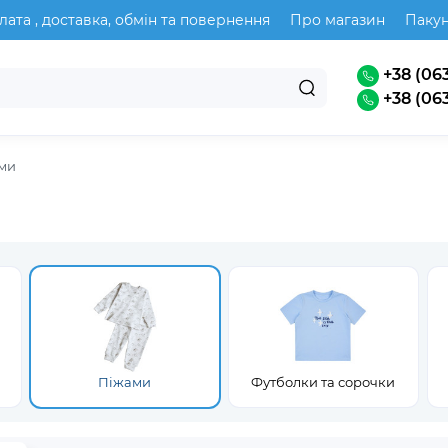
лата , доставка, обмін та повернення
Про магазин
Паку
+38 (063
+38 (063
ми
Піжами
Футболки та сорочки