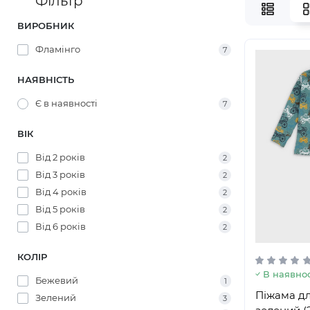
Фільтр
ВИРОБНИК
Фламінго
7
НАЯВНІСТЬ
Є в наявності
7
ВІК
Від 2 років
2
Від 3 років
2
Від 4 років
2
Від 5 років
2
Від 6 років
2
КОЛІР
В наявнос
Бежевий
1
Піжама дл
Зелений
3