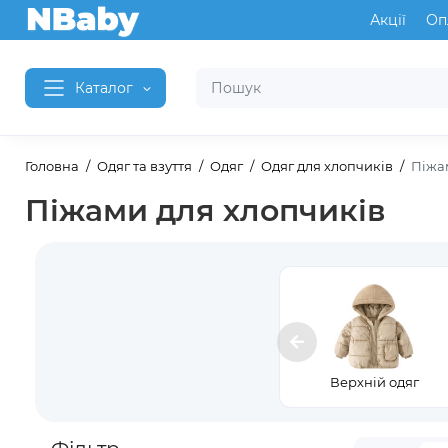
Акції
Оп
Каталог
Головна
Одяг та взуття
Одяг
Одяг для хлопчиків
Піжа
Піжами для хлопчиків
Верхній одяг