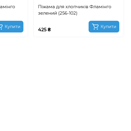
ламінго
Піжама для хлопчиків Фламінго
зелений (256-102)
Купити
Купити
425 ₴