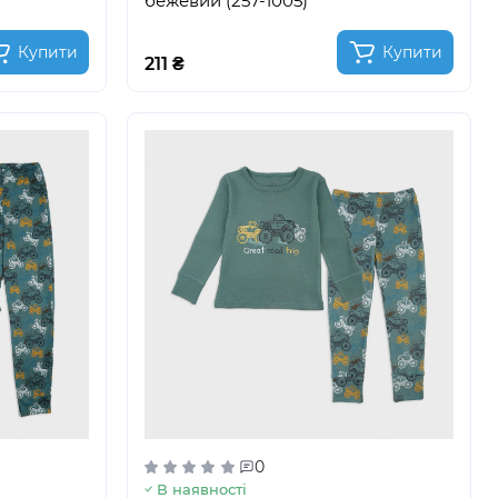
бежевий (257-1005)
Купити
Купити
211 ₴
0
В наявності