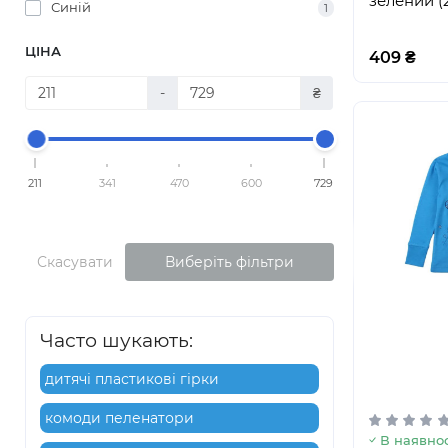
зелений (2
Синій
1
ЦІНА
409 ₴
-
₴
211
341
470
600
729
Скасувати
Виберіть фільтри
Часто шукають:
дитячі пластикові гірки
комоди пеленатори
В наявнос