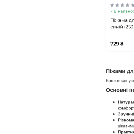
В наявнос
Піжама дл
синій (253
729 ₴
Піжами дл
Вони поєднують
Основні п
Натура
комфорт 
Зручний
Різнома
цікавими
Практи