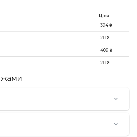
Ціна
394 ₴
211 ₴
409 ₴
211 ₴
іжами