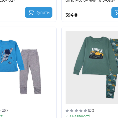
56-102)
dino молочний (613-099)
Купити
394 ₴
0
0
ті
В наявності