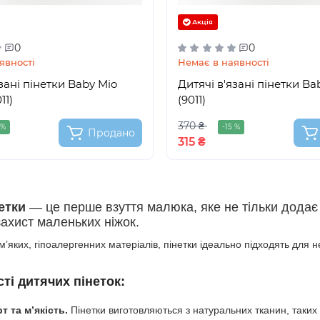
Акція
0
0
явності
Немає в наявності
зані пінетки Baby Mio
Дитячі в'язані пінетки Bab
11)
(9011)
370 ₴
 %
-15 %
Продано
315 ₴
етки
— це перше взуття малюка, яке не тільки додає о
захист маленьких ніжок.
 м’яких, гіпоалергенних матеріалів, пінетки ідеально підходять для
ті дитячих пінеток:
 та м’якість.
Пінетки виготовляються з натуральних тканин, таких 