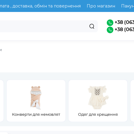
лата , доставка, обмін та повернення
Про магазин
Паку
+38 (063
+38 (063
и
Конверти для немовлят
Одяг для хрещення