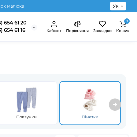
нок малюка
Ук
0
) 654 61 20
) 654 61 16
Кабінет
Порівняння
Закладки
Кошик
Повзунки
Пінетки