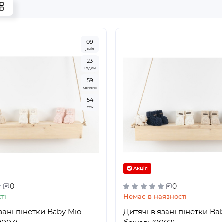
0
9
Днів
2
3
Годин
5
9
хвилин
5
3
сек
Акція
0
0
ті
Немає в наявності
зані пінетки Baby Mio
Дитячі в'язані пінетки Ba