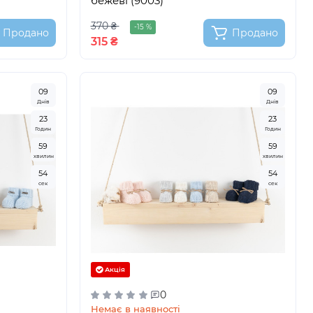
бежеві (9003)
370 ₴
-15 %
Продано
Продано
315 ₴
0
9
0
9
Днів
Днів
2
3
2
3
Годин
Годин
5
9
5
9
хвилин
хвилин
5
3
5
3
сек
сек
Акція
0
Немає в наявності