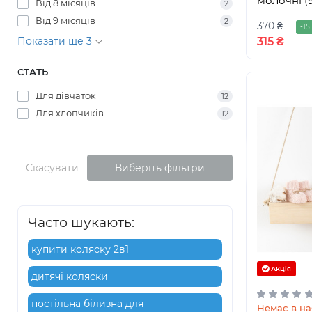
молочні (
Від 8 місяців
2
Від 9 місяців
2
370 ₴
-15
315 ₴
Показати ще 3
СТАТЬ
Для дівчаток
12
Для хлопчиків
12
Скасувати
Виберіть фільтри
Часто шукають:
купити коляску 2в1
Акція
дитячі коляски
постільна білизна для
Немає в на