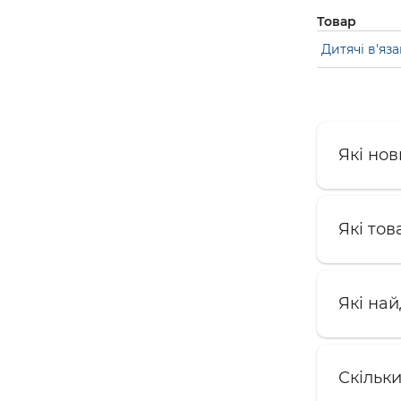
Товар
Дитячі в'яза
Які нов
Які тов
Які на
Скільк