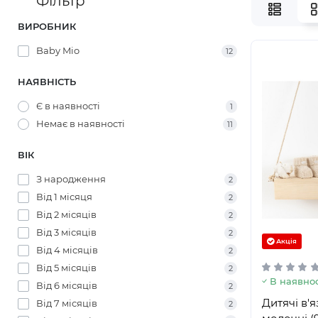
Фільтр
ВИРОБНИК
Baby Mio
12
НАЯВНІСТЬ
Є в наявності
1
Немає в наявності
11
ВІК
З народження
2
Від 1 місяця
2
Від 2 місяців
2
Від 3 місяців
2
Акція
Від 4 місяців
2
Від 5 місяців
2
В наявнос
Від 6 місяців
2
Дитячі в'я
Від 7 місяців
2