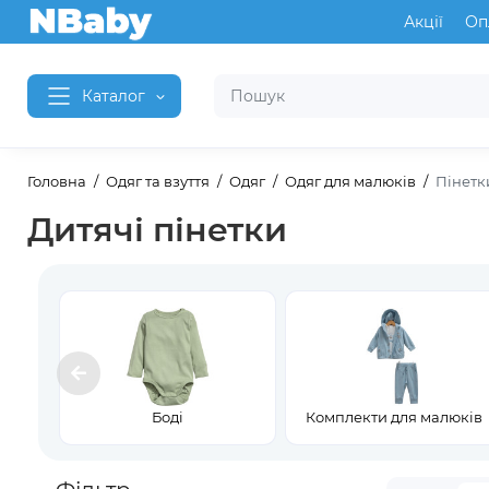
Акції
Оп
Каталог
Головна
Одяг та взуття
Одяг
Одяг для малюків
Пінетк
Дитячі пінетки
Боді
Комплекти для малюків