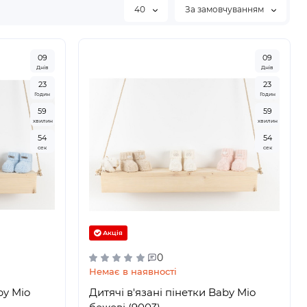
40
За замовчуванням
0
9
0
9
Днів
Днів
2
3
2
3
Годин
Годин
5
9
5
9
хвилин
хвилин
5
3
5
3
сек
сек
Акція
0
Немає в наявності
by Mio
Дитячі в'язані пінетки Baby Mio