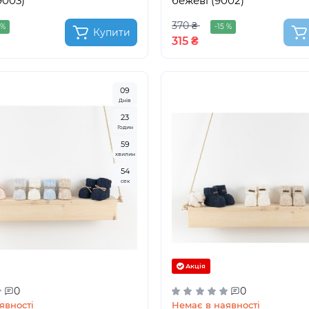
9003)
бежеві (9002)
370 ₴
 %
-15 %
Купити
315 ₴
0
9
Днів
2
3
Годин
5
9
хвилин
5
3
сек
Акція
0
0
явності
Немає в наявності