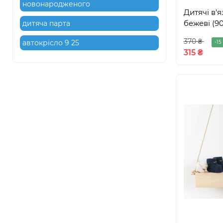
новонародженого
Дитячі в'я
бежеві (90
дитяча парта
370 ₴
автокрісло 9 25
-15
315 ₴