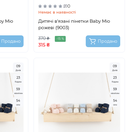
0
Немає в наявності
by Mio
Дитячі в'язані пінетки Baby Mio
рожеві (9003)
370 ₴
-15 %
Продано
Продано
315 ₴
0
9
0
9
Днів
Днів
2
3
2
3
Годин
Годин
5
9
5
9
хвилин
хвилин
5
3
5
3
сек
сек