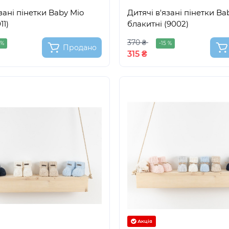
зані пінетки Baby Mio
Дитячі в'язані пінетки Ba
11)
блакитні (9002)
370 ₴
 %
-15 %
Продано
315 ₴
Акція