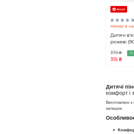
Акція
Немає в на
Дитячі в'я
рожеві (90
370 ₴
-15
315 ₴
Дитячі пін
комфорт і 
Виготовлені з
затишок.
Особливос
Комфорт