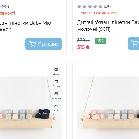
0
0
Немає в наявності
явності
Дитячі в'язані пінетки Ba
зані пінетки Baby Mio
молочні (9011)
9002)
370 ₴
-15 %
Продано
315 ₴
0
9
Днів
2
3
Годин
5
9
хвилин
5
3
сек