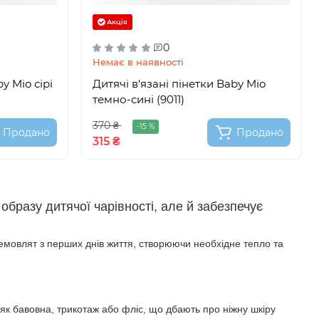
Акція
0
Немає в наявності
y Mio сірі
Дитячі в'язані пінетки Baby Mio
темно-сині (9011)
370 ₴
-15 %
Продано
Продано
315 ₴
бразу дитячої чарівності, але й забезпечує
 немовлят з перших днів життя, створюючи необхідне тепло та
як бавовна, трикотаж або фліс, що дбають про ніжну шкіру