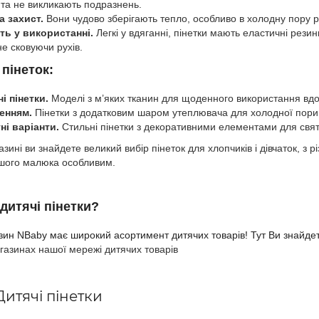
та не викликають подразнень.
а захист.
Вони чудово зберігають тепло, особливо в холодну пору 
ть у використанні.
Легкі у вдяганні, пінетки мають еластичні рези
не сковуючи рухів.
пінеток:
і пінетки.
Моделі з м’яких тканин для щоденного використання вдо
енням.
Пінетки з додатковим шаром утеплювача для холодної пори 
ні варіанти.
Стильні пінетки з декоративними елементами для свят
зині ви знайдете великий вибір пінеток для хлопчиків і дівчаток, з
ашого малюка особливим.
 д
итячі пінетки?
азин NBaby має широкий асортимент
дитячих товарів
! Тут Ви знайде
газинах нашої мережі дитячих товарів
Дитячі пінетки