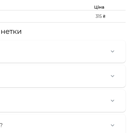
Ціна
315 ₴
інетки
?