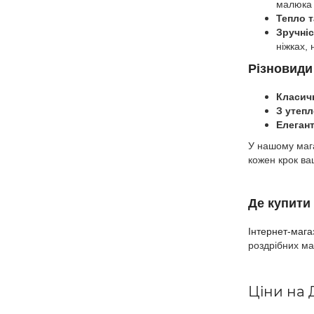
малюка 
Тепло т
Зручніс
ніжках, 
Різновиди 
Класичн
З утепл
Елегант
У нашому мага
кожен крок в
Де купити
Інтернет-маг
роздрібних ма
Ціни на 