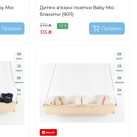
by Mio
Дитячі в'язані пінетки Baby Mio
блакитні (9011)
370 ₴
-15 %
Продано
Продано
315 ₴
0
9
0
9
Днів
Днів
2
3
2
3
Годин
Годин
5
9
5
9
хвилин
хвилин
5
3
5
3
сек
сек
Акція