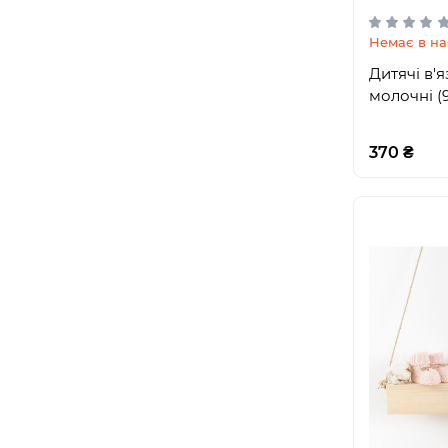
Немає в на
Дитячі в'я
молочні (
370 ₴