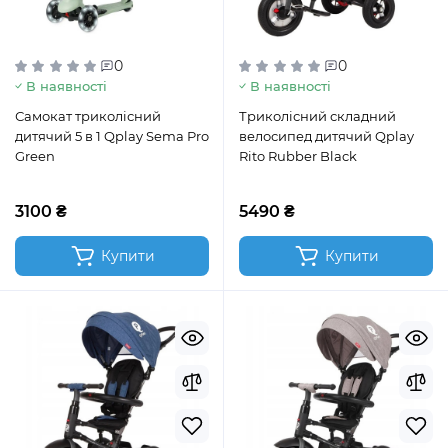
0
0
В наявності
В наявності
Самокат триколісний
Триколісний складний
дитячий 5 в 1 Qplay Sema Pro
велосипед дитячий Qplay
Green
Rito Rubber Black
3100 ₴
5490 ₴
Купити
Купити