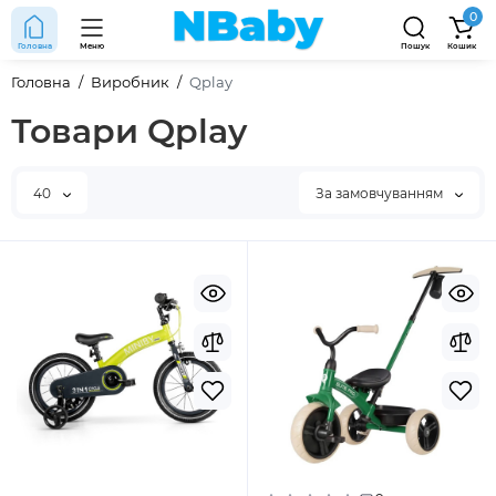
0
Головна
Меню
Пошук
Кошик
Головна
Виробник
Qplay
Товари Qplay
40
За замовчуванням