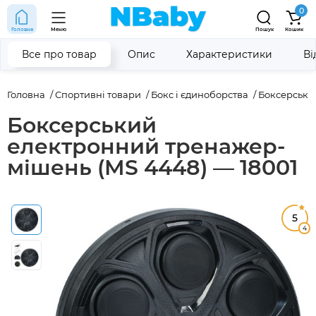
0
Головна
Меню
Пошук
Кошик
Все про товар
Опис
Характеристики
Ві
Головна
Спортивні товари
Бокс і єдиноборства
Боксерські 
Боксерський
електронний тренажер-
мішень (MS 4448) — 18001
5
4