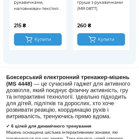
рукавичками,
груша з рукавичками
наповнювач-текстиль,
(MR 0877)
сітка, 41 см (MR 0859)
215 ₴
260 ₴
Купити
Купити
Боксерський електронний тренажер-мішень
(MS 4448)
— це сучасний гаджет для активного
дозвілля, який поєднує фізичну активність, гру
та інтерактивні технології. Ідеально підходить
для дітей, підлітків та дорослих, хто хоче
розвивати реакцію, координацію рухів і
витривалість, тренуючись прямо вдома.
✔
6 цілей для динамічного тренування
Мішень оснащена шістьма інтерактивними зонами, які
підсвічуються під час занять. Така кількість цілей створює