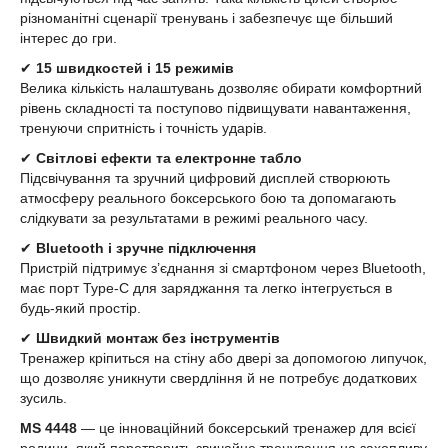
різноманітні сценарії тренувань і забезпечує ще більший
інтерес до гри.
✔
15 швидкостей і 15 режимів
Велика кількість налаштувань дозволяє обирати комфортний
рівень складності та поступово підвищувати навантаження,
тренуючи спритність і точність ударів.
✔
Світлові ефекти та електронне табло
Підсвічування та зручний цифровий дисплей створюють
атмосферу реального боксерського бою та допомагають
слідкувати за результатами в режимі реального часу.
✔
Bluetooth і зручне підключення
Пристрій підтримує з’єднання зі смартфоном через Bluetooth,
має порт Type-C для заряджання та легко інтегрується в
будь-який простір.
✔
Швидкий монтаж без інструментів
Тренажер кріпиться на стіну або двері за допомогою липучок,
що дозволяє уникнути свердління й не потребує додаткових
зусиль.
MS 4448
— це інноваційний боксерський тренажер для всієї