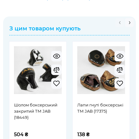
З цим товаром купують
Шолом боксерський
Лапи гнуті боксерські
закритий ТМ JAB
ТМ JAB (17375)
(18449)
504 ₴
138 ₴