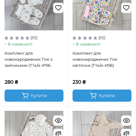
0
0
В наявності
В наявності
Комплект для
Комплект для
новонароджених Тімі з
новонароджених Тімі
зайчиками (Т14/4-ІР56
квіточки (Т14/4-И56)
зайчики)
280 ₴
230 ₴
Купити
Купити