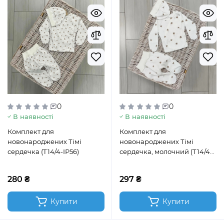
0
0
В наявності
В наявності
Комплект для
Комплект для
новонароджених Тімі
новонароджених Тімі
сердечка (Т14/4-ІР56)
сердечка, молочний (Т14/4
ІР62 сердечка на
молочному)
280 ₴
297 ₴
Купити
Купити