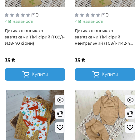
0
0
В наявності
В наявності
Дитяча шапочка з
Дитяча шапочка з
зав'язками Тімі сірий (Т09/1-
зав'язками Тімі сірий
И38-40 сірий)
нейтральний (Т09/1-И42-44
сірий нейтра)
35 ₴
35 ₴
Купити
Купити