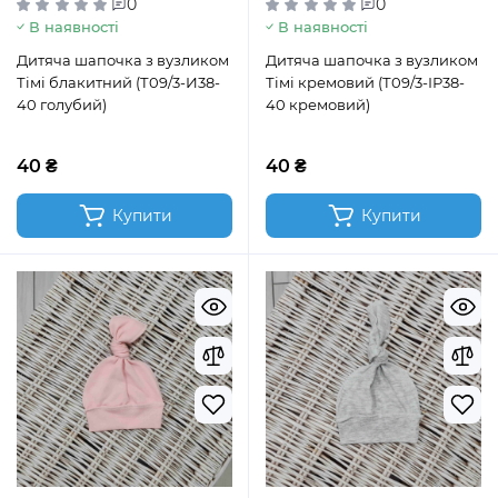
0
0
В наявності
В наявності
Дитяча шапочка з вузликом
Дитяча шапочка з вузликом
Тімі блакитний (Т09/3-И38-
Тімі кремовий (Т09/3-ІР38-
40 голубий)
40 кремовий)
40 ₴
40 ₴
Купити
Купити