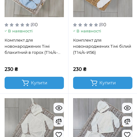
0
0
В наявності
В наявності
Комплект для
Комплект для
новонароджених Тімі
новонароджених Тімі білий
блакитний в горох (Т14/4-
(Т14/4-И56)
И56)
230 ₴
230 ₴
Купити
Купити