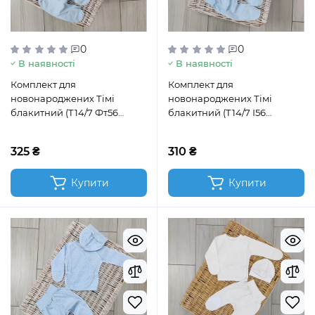
0
0
В наявності
В наявності
Комплект для
Комплект для
новонароджених Тімі
новонароджених Тімі
блакитний (Т14/7 Фт56
блакитний (Т14/7 І56
блакитний)
блакитний)
325 ₴
310 ₴
Купити
Купити