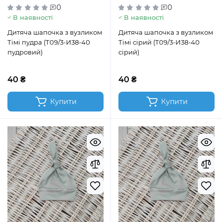
0
0
В наявності
В наявності
Дитяча шапочка з вузликом
Дитяча шапочка з вузликом
Тімі пудра (Т09/3-И38-40
Тімі сірий (Т09/3-И38-40
пудровий)
сірий)
40 ₴
40 ₴
Купити
Купити