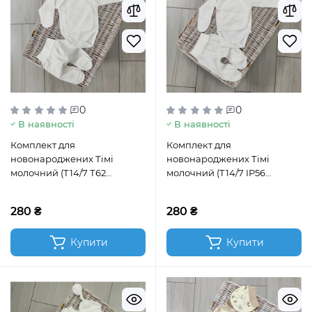
0
0
В наявності
В наявності
Комплект для
Комплект для
новонароджених Тімі
новонароджених Тімі
молочний (Т14/7 Т62
молочний (Т14/7 ІР56
молочний)
широкиц молочн)
280 ₴
280 ₴
Купити
Купити