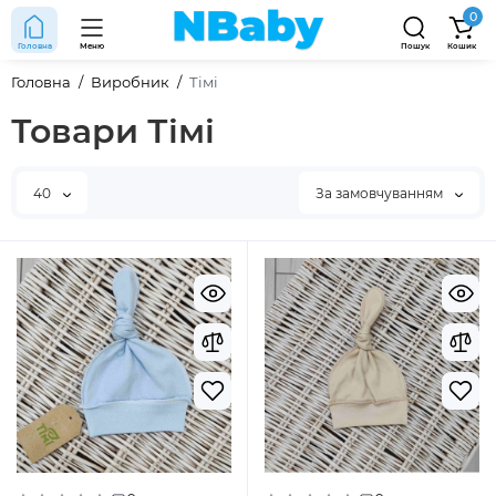
0
Головна
Меню
Пошук
Кошик
Головна
Виробник
Тімі
Товари Тімі
40
За замовчуванням