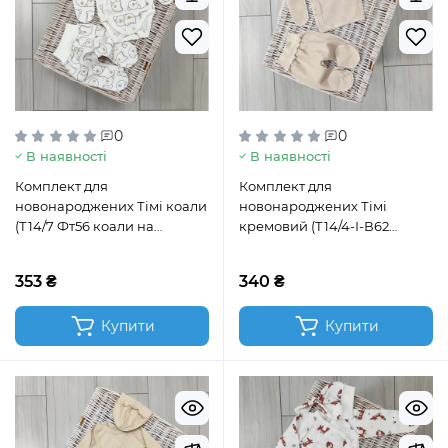
0
0
В наявності
В наявності
Комплект для
Комплект для
новонароджених Тімі коали
новонароджених Тімі
(Т14/7 Фт56 коали на
кремовий (Т14/4-І-В62
молочному)
кремовий)
353 ₴
340 ₴
Купити
Купити