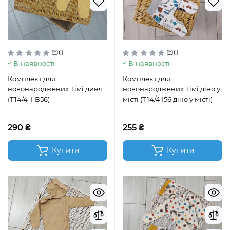
0
0
В наявності
В наявності
Комплект для
Комплект для
новонароджених Тімі диня
новонароджених Тімі діно у
(Т14/4-І-В56)
місті (Т14/4 І56 діно у місті)
290 ₴
255 ₴
Купити
Купити