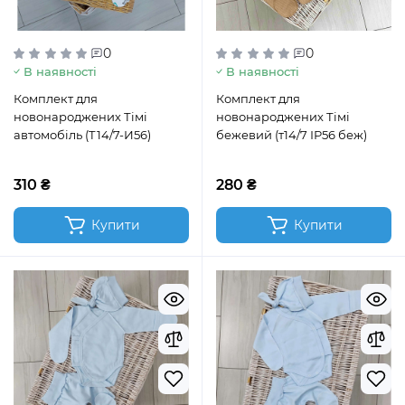
0
0
В наявності
В наявності
Комплект для
Комплект для
новонароджених Тімі
новонароджених Тімі
автомобіль (Т14/7-И56)
бежевий (т14/7 ІР56 беж)
310 ₴
280 ₴
Купити
Купити