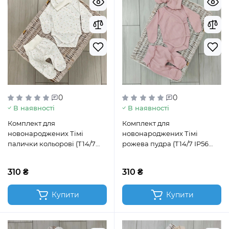
0
0
В наявності
В наявності
Комплект для
Комплект для
новонароджених Тімі
новонароджених Тімі
палички кольорові (Т14/7
рожева пудра (Т14/7 ІР56
ІР56 палички кольорові)
рожева пудра)
310 ₴
310 ₴
Купити
Купити