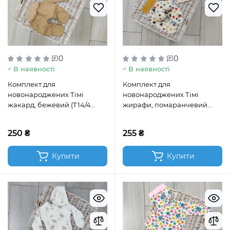
0
0
В наявності
В наявності
Комплект для
Комплект для
новонароджених Тімі
новонароджених Тімі
жакард, бежевий (Т14/4
жирафи, помаранчевий
ІЖАК56 беж)
(Т14/4 І56 жирафи
помаранч)
250 ₴
255 ₴
Купити
Купити