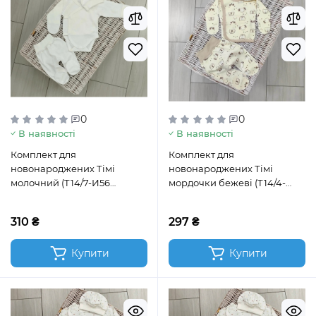
0
0
В наявності
В наявності
Комплект для
Комплект для
новонароджених Тімі
новонароджених Тімі
молочний (Т14/7-И56
мордочки бежеві (Т14/4-
(шап.вузлик))
Фт56)
310 ₴
297 ₴
Купити
Купити