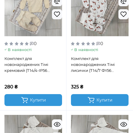
0
0
В наявності
В наявності
Комплект для
Комплект для
новонароджених Тімі
новонароджених Тімі
кремовий (Т14/4-ІР56
лисички (Т14/7 Фт56
кремовий)
лисички)
280 ₴
325 ₴
Купити
Купити