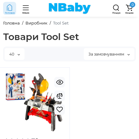
0
Головна
Меню
Пошук
Кошик
Головна
Виробник
Tool Set
Товари Tool Set
40
За замовчуванням