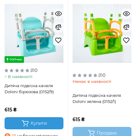
ТОПчик
0
0
В наявності
Немає в наявності
Дитяча підвісна качеля
Doloni бірюзова (0152/9)
Дитяча підвісна качеля
Doloni зелена (0152/1)
615 ₴
615 ₴
Купити
Продано
27
на бонусний рахунок