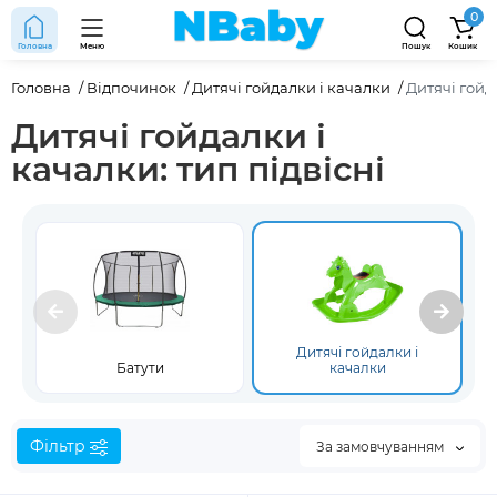
0
Головна
Меню
Пошук
Кошик
Головна
Відпочинок
Дитячі гойдалки і качалки
Дитячі гойд
Дитячі гойдалки і
качалки: тип підвісні
Дитячі гойдалки і
Батути
качалки
Фільтр
За замовчуванням