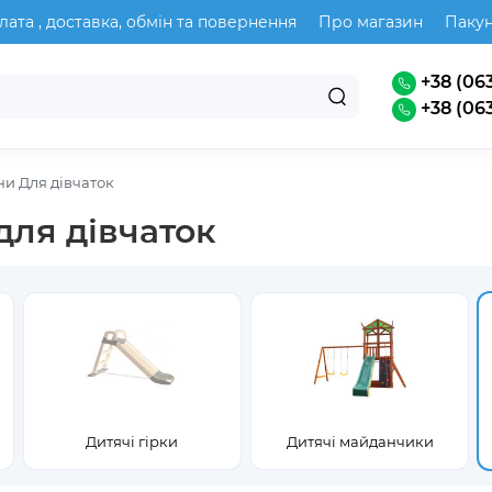
лата , доставка, обмін та повернення
Про магазин
Паку
+38 (063
+38 (063
и Для дівчаток
для дівчаток
Дитячі гірки
Дитячі майданчики