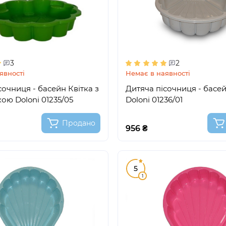
3
2
явності
Немає в наявності
сочниця - басейн Квітка з
Дитяча пісочниця - басе
ою Doloni 01235/05
Doloni 01236/01
Продано
956 ₴
5
1