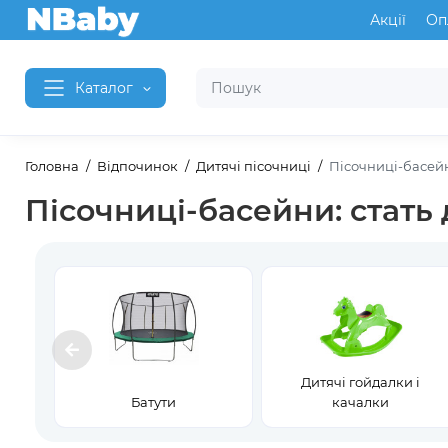
Акції
Оп
Каталог
Головна
Відпочинок
Дитячі пісочниці
Пісочниці-басейн
Пісочниці-басейни: стать 
Дитячі гойдалки і
Батути
качалки