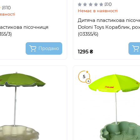
0
10
Немає в наявності
явності
Дитяча пластикова пісо
астикова пісочниця
Doloni Toys Кораблик, ро
355/3)
(03355/6)
Продано
1295 ₴
5
4