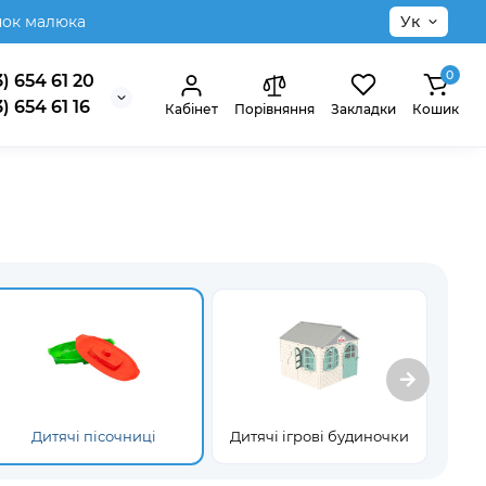
нок малюка
Ук
0
) 654 61 20
) 654 61 16
Кабінет
Порівняння
Закладки
Кошик
Дитячі пісочниці
Дитячі ігрові будиночки
На