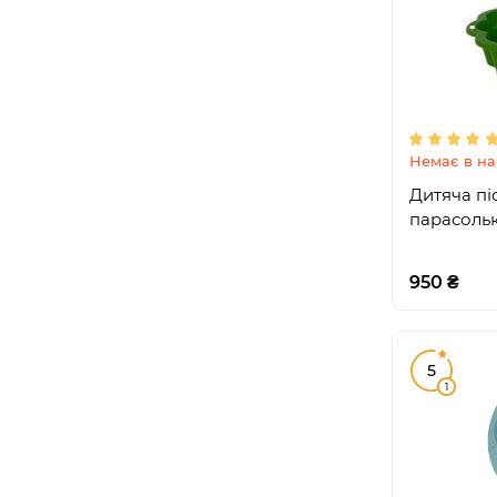
Немає в на
Дитяча пі
парасольк
950 ₴
5
1