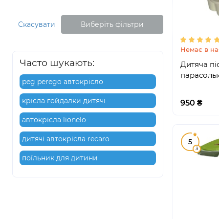
Скасувати
Виберіть фільтри
Немає в на
Часто шукають:
Дитяча пі
парасольк
peg perego автокрісло
крісла гойдалки дитячі
950 ₴
автокрісла lionelo
дитячі автокрісла recaro
5
3
поїльник для дитини