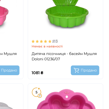
3
Немає в наявності
йн Мушля
Дитяча пісочниця - басейн Мушля
Doloni 01236/07
Продано
Продано
1081 ₴
5
2