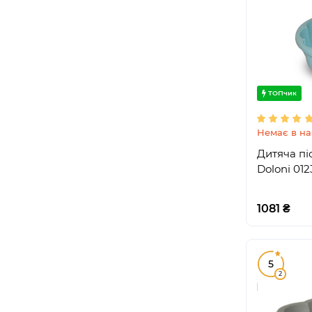
ТОПчик
Немає в на
Дитяча пі
Doloni 012
1081 ₴
5
2