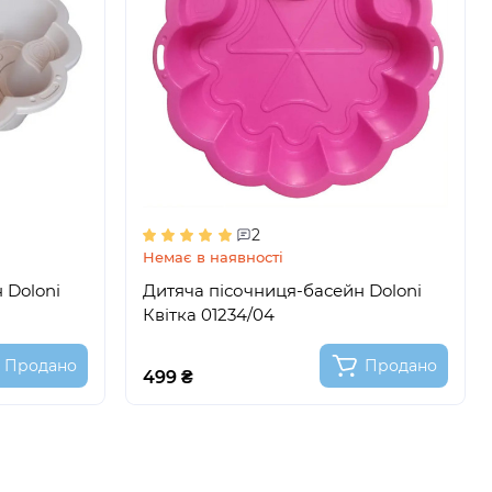
2
Немає в наявності
 Doloni
Дитяча пісочниця-басейн Doloni
Квітка 01234/04
Продано
Продано
499 ₴