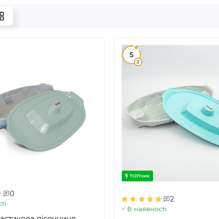
5
2
ТОПчик
0
2
ті
В наявності
астикова пісочниця