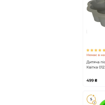
Немає в на
Дитяча пі
Квітка 012
499 ₴
5
2