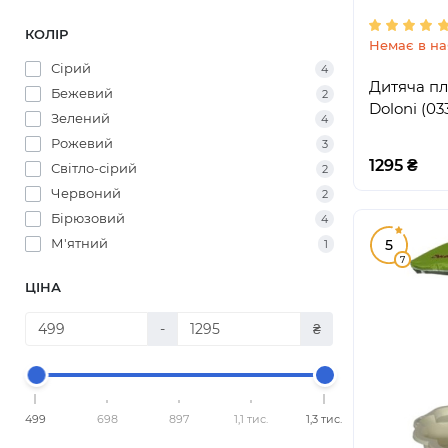
КОЛІР
Немає в на
Сірий
4
Дитяча пл
Бежевий
2
Doloni (03
Зелений
4
Рожевий
3
1295 ₴
Світло-сірий
2
Червоний
2
Бірюзовий
4
М'ятний
5
1
7
ЦІНА
-
₴
499
698
897
1,1 тис.
1,3 тис.