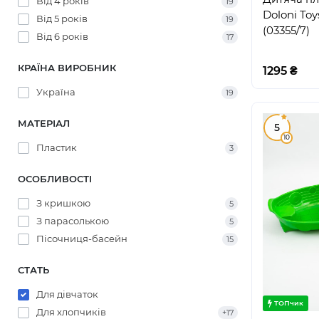
Від 4 років
19
Doloni To
Від 5 років
19
(03355/7)
Від 6 років
17
КРАЇНА ВИРОБНИК
1295 ₴
Україна
19
МАТЕРІАЛ
5
10
Пластик
3
ОСОБЛИВОСТІ
З кришкою
5
З парасолькою
5
Пісочниця-басейн
15
СТАТЬ
Для дівчаток
ТОПчик
Для хлопчиків
+17