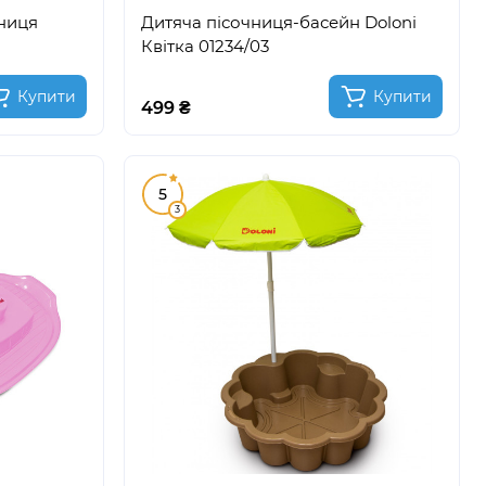
чниця
Дитяча пісочниця-басейн Doloni
Квітка 01234/03
Купити
Купити
499 ₴
5
3