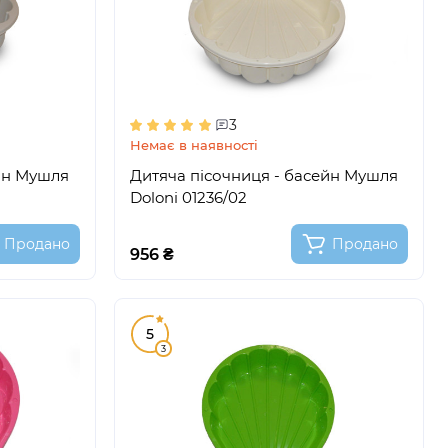
3
Немає в наявності
йн Мушля
Дитяча пісочниця - басейн Мушля
Doloni 01236/02
Продано
Продано
956 ₴
5
3