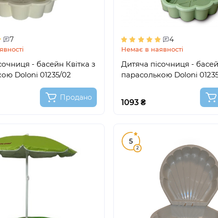
7
4
явності
Немає в наявності
сочниця - басейн Квітка з
Дитяча пісочниця - басей
ою Doloni 01235/02
парасолькою Doloni 0123
Продано
1093 ₴
5
2