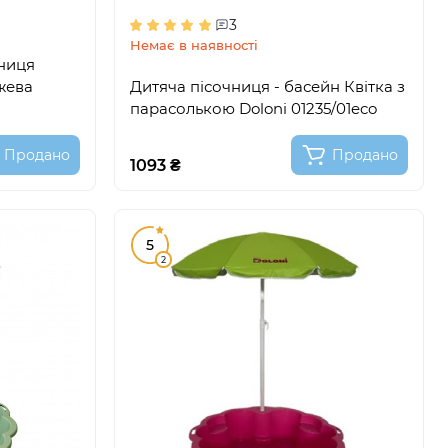
3
Немає в наявності
чниця
жева
Дитяча пісочниця - басейн Квітка з
парасолькою Doloni 01235/01eco
Продано
Продано
1093 ₴
5
2