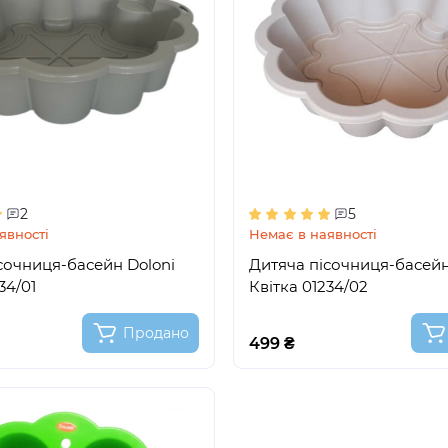
2
5
явності
Немає в наявності
сочниця-басейн Doloni
Дитяча пісочниця-басейн
34/01
Квітка 01234/02
Продано
499 ₴