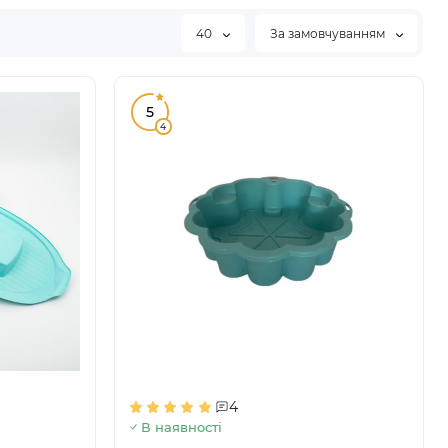
40
За замовчуванням
5
4
4
В наявності