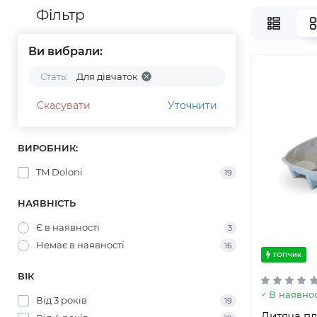
Фільтр
Ви вибрали:
Стать:
Для дівчаток
Скасувати
Уточнити
ВИРОБНИК:
TM Doloni
19
НАЯВНІСТЬ
Є в наявності
3
Немає в наявності
16
ТОПчик
ВІК
В наявнос
Від 3 років
19
Дитяча пл