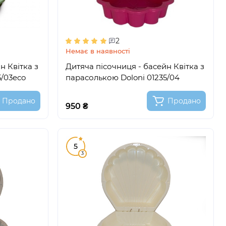
2
Немає в наявності
н Квітка з
Дитяча пісочниця - басейн Квітка з
5/03eco
парасолькою Doloni 01235/04
Продано
Продано
950 ₴
5
3