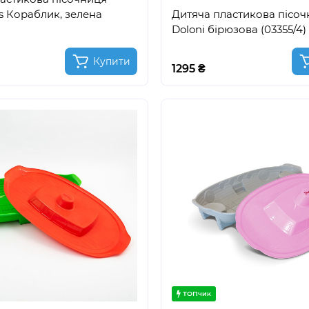
ys Кораблик, зелена
Дитяча пластикова пісо
Doloni бірюзова (03355/4)
Купити
1295 ₴
ТОПчик