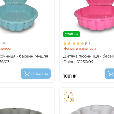
ТОПчик
1
1
явності
Немає в наявності
сочниця - басейн Мушля
Дитяча пісочниця - басе
36/03
Doloni 01236/04
Продано
1081 ₴
5
5