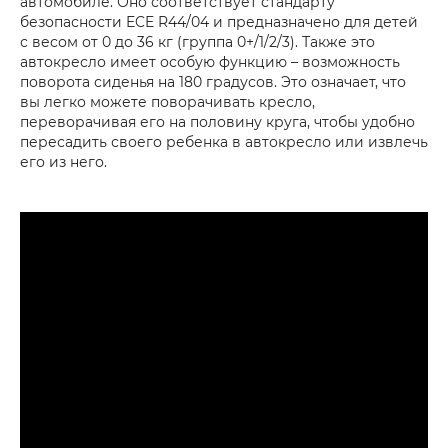
автомобиле. Оно соответствует стандарту
безопасности ECE R44/04 и предназначено для детей
с весом от 0 до 36 кг (группа 0+/1/2/3). Также это
автокресло имеет особую функцию – возможность
поворота сиденья на 180 градусов. Это означает, что
вы легко можете поворачивать кресло,
переворачивая его на половину круга, чтобы удобно
пересадить своего ребенка в автокресло или извлечь
его из него.