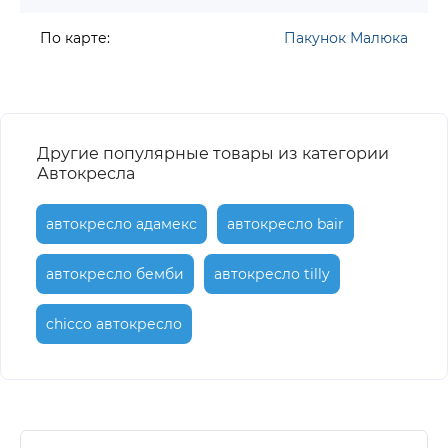
По карте:
Пакунок Малюка
Другие популярные товары из категории
Автокресла
автокресло адамекс
автокресло bair
автокресло бемби
автокресло tilly
chicco автокресло