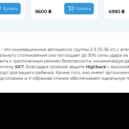
Купить
Купить
9600 ₴
4990 ₴
– это инновационное автокресло группы 2-3 (15-36 кг) с в
тального столкновения оно поглощает до 30% силы удара н
акта к трехточечным ремням безопасности, минимизируя да
систему
SICT
. Благодаря тройной защите
Highback
с высокой
мфорт для вашего ребенка. Кроме того, оно имеет эргоном
дголовник и V-образная спинка обеспечивают идеальную под