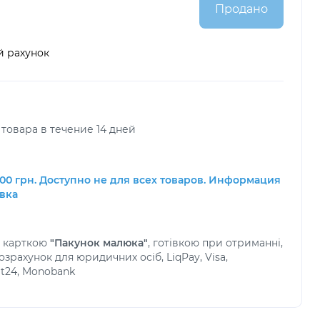
Продано
й рахунок
товара в течение 14 дней
00 грн. Доступно не для всех товаров. Информация
авка
а карткою
"Пакунок малюка"
, готівкою при отриманні,
зрахунок для юридичних осіб, LiqPay, Visa,
at24, Monobank