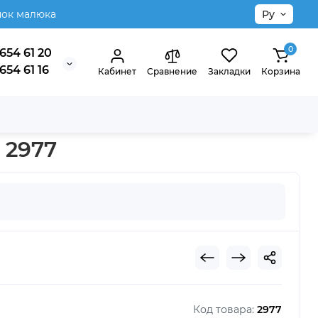
нок малюка
Ру
0
654 61 20
654 61 16
Кабинет
Сравнение
Закладки
Корзина
— 2977
Код товара:
2977