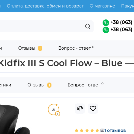
и
Оплата, доставка, обмен и возврат
О магазине
Паку
+38 (063) 
+38 (063) 
0
и
Отзывы
Вопрос - ответ
1
2-3 (15-36 кг) Britax Römer
dfix III S Cool Flow – Blue 
0
стики
Отзывы
Вопрос - ответ
1
5
1
1 отзывов