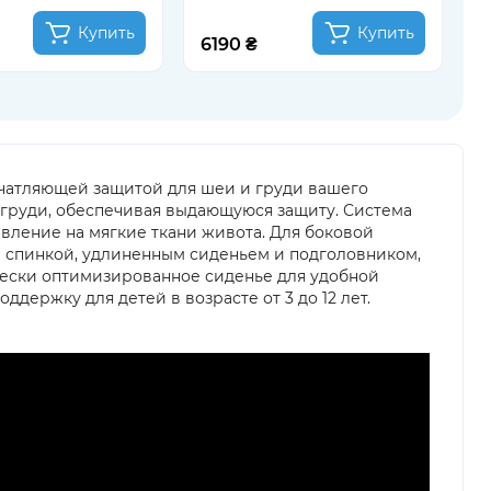
Купить
Купить
6190 ₴
1
печатляющей защитой для шеи и груди вашего
а груди, обеспечивая выдающуюся защиту. Система
вление на мягкие ткани живота. Для боковой
 спинкой, удлиненным сиденьем и подголовником,
ически оптимизированное сиденье для удобной
держку для детей в возрасте от 3 до 12 лет.