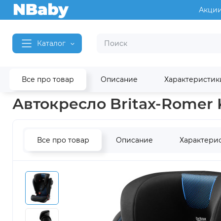
Акци
Каталог
Все про товар
Описание
Характеристик
Главная
Автокресла
Автокресла 2-3 (15-36 кг)
Автокресла 
Автокресло Britax-Romer Ki
Все про товар
Описание
Характери