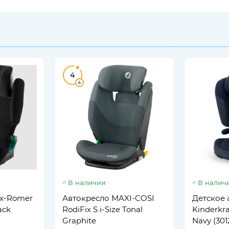
4
4
В наличии
В налич
ax-Romer
Автокресло MAXI-COSI
Детское 
ack
RodiFix S i-Size Tonal
Kinderkraf
Graphite
Navy (301