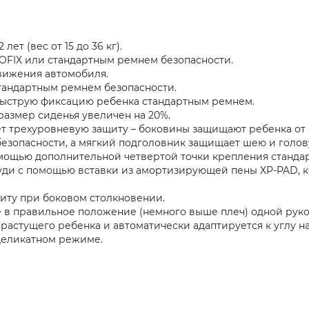
лет (вес от 15 до 36 кг).
OFIX или стандартным ремнем безопасности.
вижения автомобиля.
тандартным ремнем безопасности.
ыструю фиксацию ребенка стандартным ремнем.
азмер сиденья увеличен на 20%.
т трехуровневую защиту – боковины защищают ребенка от
зопасности, а мягкий подголовник защищает шею и голов
мощью дополнительной четвертой точки крепления стандар
руди с помощью вставки из амортизирующей пены XP-PAD, 
иту при боковом столкновении.
 в правильное положение (немного выше плеч) одной рукой
 растущего ребенка и автоматически адаптируется к углу н
 деликатном режиме.