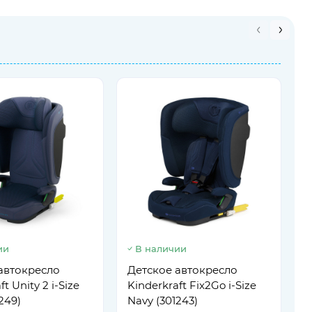
ии
В наличии
А
R
автокресло
Детское автокресло
A
t Unity 2 i-Size
Kinderkraft Fix2Go i-Size
249)
Navy (301243)