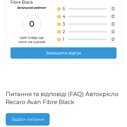
Fibre Black
Загальний рейтинг
5
0
4
0
0
3
0
2
0
Цей товар ще
1
0
ніхто не оцінив
Залишити відгук
Питання та відповіді (FAQ) Автокрісло
Recaro Avan Fibre Black
Задати питання