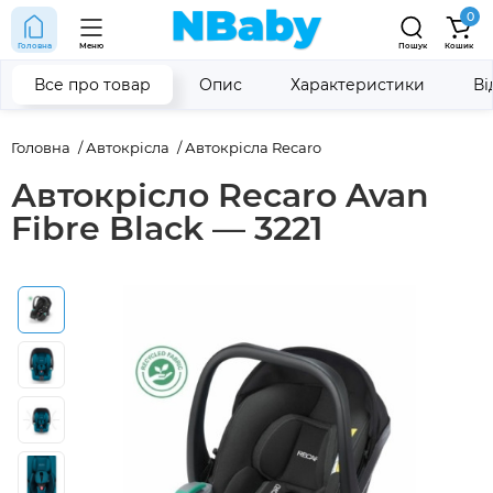
0
Головна
Меню
Пошук
Кошик
Все про товар
Опис
Характеристики
Ві
Головна
Автокрісла
Автокрісла Recaro
Автокрісло Recaro Avan
Fibre Black — 3221