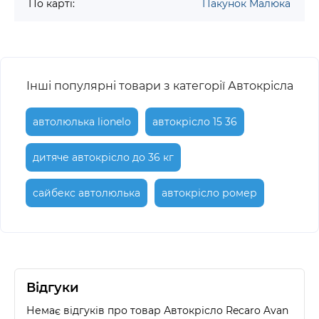
По карті:
Пакунок Малюка
Інші популярні товари з категорії Автокрісла
автолюлька lionelo
автокрісло 15 36
дитяче автокрісло до 36 кг
сайбекс автолюлька
автокрісло ромер
Відгуки
Немає відгуків про товар Автокрісло Recaro Avan