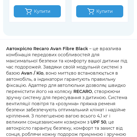
Купити
Купити
Автокрісло Recaro Avan Fibre Black
– це вразлива
комбінація передових особливостей для
максимальної безпеки та комфорту вашої дитини під
час подорожей. Завдяки своїй модульній системі з
базою
Avan / Kio
, воно миттєво встановлюється в
автомобіль, а індикатори гарантують правильну
фіксацію. Адаптер для автолюльки дозволяє швидко
перемістити його на коляску
RECARO
, створюючи
зручну систему для пересування з дитиною. Система
вентиляції повітря та «розумна» пряжка ременя
безпеки забезпечують оптимальний клімат і надійне
кріплення. З полегшеною вагою всього 4,1 кг і
великим сонцезахисним козирком з
UPF 50
, це
автокрісло гарантує безпеку, комфорт та захист від
сонця, роблячи кожну подорож приємною і зручною