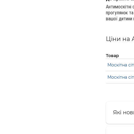
Антимоскітні 
прогулянок та
вашої дитини 
Ціни на 
Товар
Москітна сі
Москітна сі
Які нов