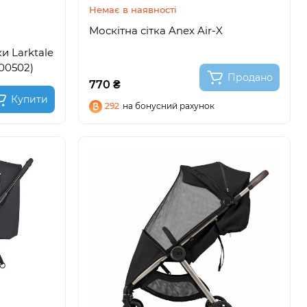
Немає в наявності
Москітна сітка Anex Air-X
и Larktale
K00502)
Продано
770 ₴
Купити
292
на бонусний рахунок