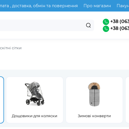
лата , доставка, обмін та повернення
Про магазин
Паку
+38 (063
+38 (063
кітні сітки
Дощовики для коляски
Зимові конверти