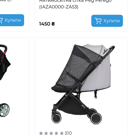
Антимоскітна сітка Peg Perego
(IAZA0000-ZA53)
Купити
Купити
1450 ₴
0