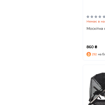
Немає в на
Москітна с
860 ₴
292
на б