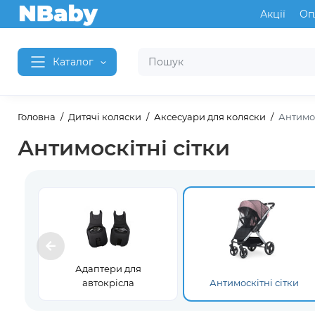
Акції
Оп
Каталог
Головна
Дитячі коляски
Аксесуари для коляски
Антимос
Антимоскітні сітки
Адаптери для
автокрісла
Антимоскітні сітки