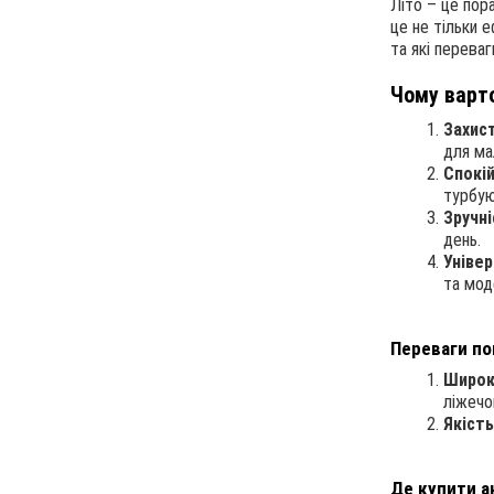
Літо – це пора
це не тільки 
та які переваг
Чому варто
Захист
для ма
Спокі
турбую
Зручні
день.
Універ
та мод
Переваги по
Широки
ліжечо
Якість
Де купити а