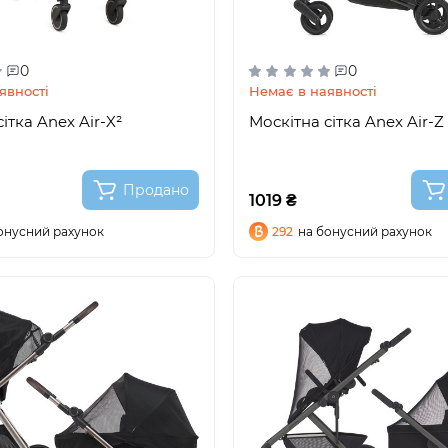
0
0
явності
Немає в наявності
ітка Anex Air-X²
Москітна сітка Anex Air-Z
Продано
1019 ₴
онусний рахунок
292
на бонусний рахунок