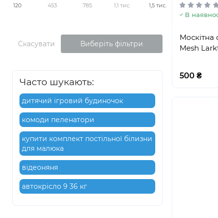
120
453
785
1,1 тис.
1,5 тис.
В наявнос
Москітна с
Скасувати
Виберіть фільтри
Mesh Larkt
500 ₴
Часто шукають:
дитячий ігровий будиночок
комоди пеленатори
купити комплект постільної білизни
для малюка
відеоняня
автокрісло 9 36 кг