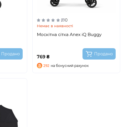
0
Немає в наявності
Москітна сітка Anex iQ Buggy
Продано
Продано
769 ₴
292
на бонусний рахунок