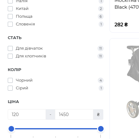
Москітна 
Італія
1
Black (470
Китай
2
Польща
6
Словенія
282 ₴
1
СТАТЬ
Для дівчаток
11
Для хлопчиків
11
КОЛІР
Чорний
4
Сірий
1
ЦІНА
-
₴