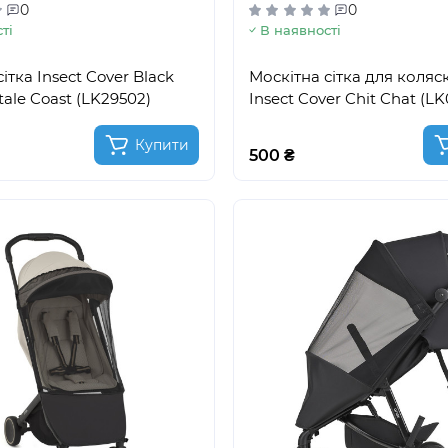
0
0
ті
В наявності
ітка Insect Cover Black
Москітна сітка для коляск
ale Coast (LK29502)
Insect Cover Chit Chat (L
Купити
500 ₴