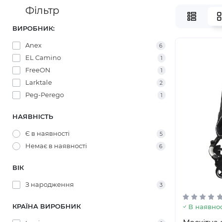
Фільтр
ВИРОБНИК:
Anex
6
EL Camino
1
FreeON
1
Larktale
2
Peg-Perego
1
НАЯВНІСТЬ
Є в наявності
5
Немає в наявності
6
ВІК
З народження
3
КРАЇНА ВИРОБНИК
В наявнос