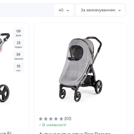
40
За замовчуванням
0
9
Днів
2
3
Годин
5
9
хвилин
5
4
сек
0
В наявності
на El