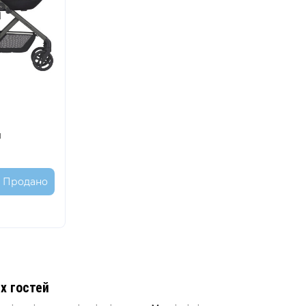
u
Продано
х гостей