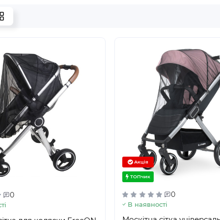
Акція
ТОПчик
0
0
В наявності
ті
Москітна сітка універсаль