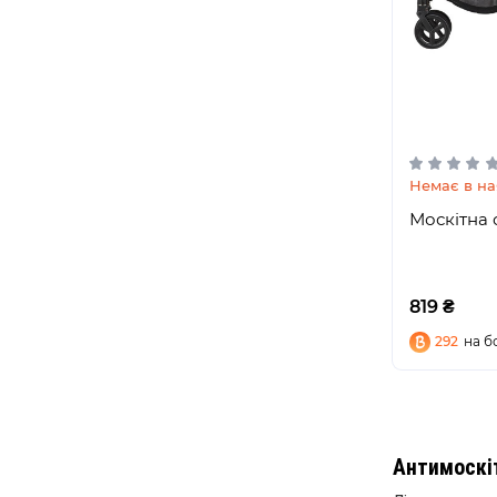
Немає в на
Москітна с
819 ₴
292
на б
Антимоскіт