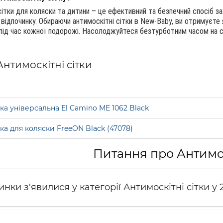
сітки для коляски та дитини – це ефективний та безпечний спосіб за
 відпочинку. Обираючи антимоскітні сітки в New-Baby, ви отримуєте 
під час кожної подорожі. Насолоджуйтеся безтурботним часом на с
Антимоскітні сітки
тка універсальна El Camino ME 1062 Black
тка для коляски FreeON Black (47078)
Питання про Антимос
инки з'явилися у категорії Антимоскітні сітки у 