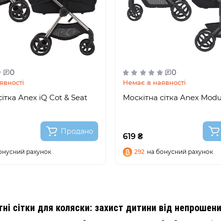
0
0
явності
Немає в наявності
ітка Anex iQ Cot & Seat
Москітна сітка Anex Mod
Продано
619 ₴
онусний рахунок
292
на бонусний рахунок
ні сітки для коляски: захист дитини від непрошени