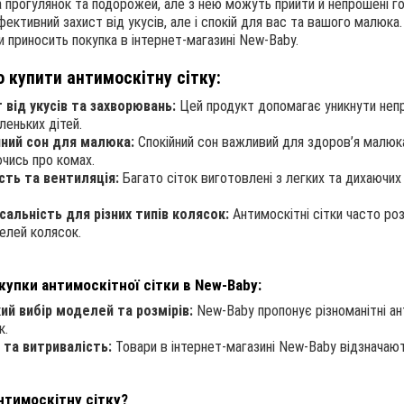
 прогулянок та подорожей, але з нею можуть прийти й непрошені гост
ефективний захист від укусів, але і спокій для вас та вашого малюка
и приносить покупка в інтернет-магазині New-Baby.
 купити антимоскітну сітку:
 від укусів та захворювань:
Цей продукт допомагає уникнути непр
леньких дітей.
йний сон для малюка:
Спокійний сон важливий для здоров’я малюка
чись про комах.
сть та вентиляція:
Багато сіток виготовлені з легких та дихаючих
сальність для різних типів колясок:
Антимоскітні сітки часто роз
елей колясок.
купки антимоскітної сітки в New-Baby:
й вибір моделей та розмірів:
New-Baby пропонує різноманітні анти
к.
 та витривалість:
Товари в інтернет-магазині New-Baby відзначаю
нтимоскітну сітку?