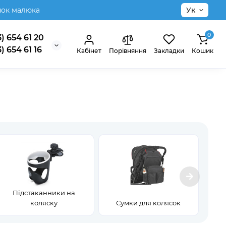
нок малюка
Ук
0
) 654 61 20
) 654 61 16
Кабінет
Порівняння
Закладки
Кошик
Підстаканники на
коляску
Сумки для колясок