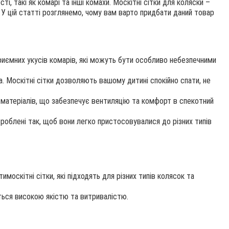
і, такі як комарі та інші комахи. Москітні сітки для коляски –
. У цій статті розглянемо, чому вам варто придбати даний товар
иємних укусів комарів, які можуть бути особливо небезпечними
. Москітні сітки дозволяють вашому дитині спокійно спати, не
 матеріалів, що забезпечує вентиляцію та комфорт в спекотний
роблені так, щоб вони легко пристосовувалися до різних типів
москітні сітки, які підходять для різних типів колясок та
ться високою якістю та витривалістю.