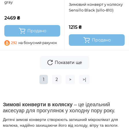
gray
Зимовий конверт у коляску
Sensillo Black (sillo-810)
2469 ₴
1215 ₴
Продано
Продано
292
на бонусний рахунок
Показати ще
1
2
>
>|
Зимові конверти в коляску
– це ідеальний
аксесуар для прогулянок у холодну пору року.
Дитячі зимові конверти створюють затишний мікроклімат для
малюка, надійно захищаючи його від холоду, вітру та вологи.