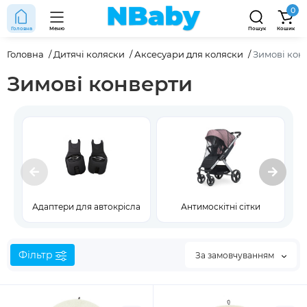
0
Головна
Меню
Пошук
Кошик
Головна
Дитячі коляски
Аксесуари для коляски
Зимові кон
Зимові конверти
Адаптери для автокрісла
Антимоскітні сітки
Фільтр
За замовчуванням