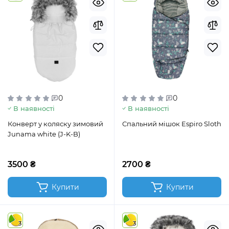
0
0
В наявності
В наявності
Конверт у коляску зимовий
Спальний мішок Espiro Sloth
Junama white (J-K-B)
3500 ₴
2700 ₴
Купити
Купити
3
3