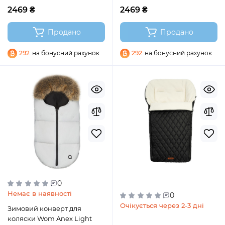
2469 ₴
2469 ₴
Продано
Продано
292
на бонусний рахунок
292
на бонусний рахунок
0
Немає в наявності
0
Очікується через 2-3 дні
Зимовий конверт для
коляски Wom Anex Light