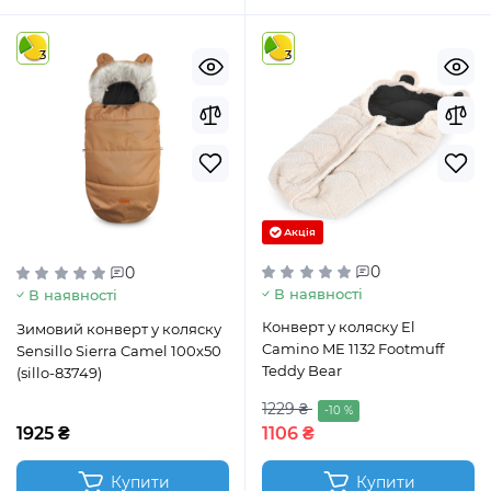
3
3
Акція
0
0
В наявності
В наявності
Конверт у коляску El
Зимовий конверт у коляску
Camino ME 1132 Footmuff
Sensillo Sierra Camel 100x50
Teddy Bear
(sillo-83749)
1229 ₴
-10 %
1925 ₴
1106 ₴
Купити
Купити