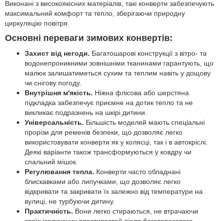
Виконані з високоякісних матеріалів, такі конверти забезпечують
максимальний комфорт та тепло, зберігаючи природну
циркуляцію повітря.
Основні переваги зимових конвертів:
Захист від негоди.
Багатошарові конструкції з вітро- та
водонепроникними зовнішніми тканинами гарантують, що
малюк залишатиметься сухим та теплим навіть у дощову
чи снігову погоду.
Внутрішня м'якість.
Ніжна флісова або шерстяна
підкладка забезпечує приємне на дотик тепло та не
викликає подразнень на шкірі дитини.
Універсальність.
Більшість моделей мають спеціальні
прорізи для ременів безпеки, що дозволяє легко
використовувати конверти як у колясці, так і в автокріслі.
Деякі варіанти також трансформуються у ковдру чи
спальний мішок.
Регулювання тепла.
Конверти часто обладнані
блискавками або липучками, що дозволяє легко
відкривати та закривати їх залежно від температури на
вулиці, не турбуючи дитину.
Практичність.
Вони легко стираються, не втрачаючи