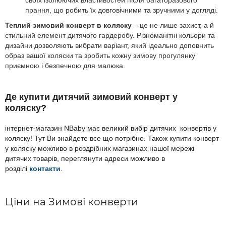
своїх ізолюючих властивостей після багаторазового
прання, що робить їх довговічними та зручними у догляді.
Теплий зимовий конверт в коляску
– це не лише захист, а й
стильний елемент дитячого гардеробу. Різноманітні кольори та
дизайни дозволяють вибрати варіант, який ідеально доповнить
образ вашої коляски та зробить кожну зимову прогулянку
приємною і безпечною для малюка.
Де купити дитячий з
имовий конверт у
коляску
?
інтернет-магазин NBaby має великий вибір дитячих конвертів у
коляску! Тут Ви знайдете все що потрібно. Також купити
конверт
у коляску
можливо в роздрібних магазинах нашої мережі
дитячих товарів, переглянути адреси можливо в
розділі
контакти
.
Ціни на Зимові конверти