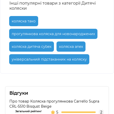
Інші популярні товари з категорії Дитячі
коляски
коляска тако
прогулянкова коляска для новонароджених
коляска дитяча cybex
коляска anex
універсальний підстаканник на коляску
Відгуки
Про товар Коляска прогулянкова Carrello Supra
CRL-5510 Bisqust Beige
Загальний рейтинг
5
2