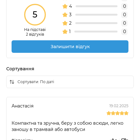
4
0
5
3
0
2
0
На підставі
1
0
2 відгуків
Залишити відгук
Сортування
Анастасія
19.02.2025
Компактна та зручна, беру з собою всюди, легко
заношу в трамвай або автобуси