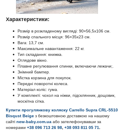
Характеристики:
Розмір в розкладеному вигляді: 90×56,5х106 см.
Розмір спального місця: 96×35х23 см.
Вага: 13,7 см.
Максимальне навантаження: 22 кг.
Тип складання: книжка.
Оглядове вікно.
Плавне регулювання спинки, включаючи лежачи;.
Знімний бампер.
Містка корзина для покупок.
Передні поворотні колеса.
Матеріал коліс: гума.
У комплекті: чохол на ніжки, підсклянник, дощовик,
москітна сітка.
Купити прогулянкову коляску
Carrello Supra CRL-5510
Bisqust Beige
з безкоштовною доставкою на нашому
сайті
new-baby.com.ua
або зателефонувавши за
номерами
+38 096 713 26 98
,
+38 093 811 05 71
.