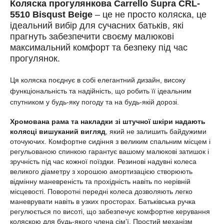
Коляска прогулянкова Carrello Supra CRL-
5510 Bisqust Beige
– це не просто коляска, це
ідеальний вибір для сучасних батьків, які
прагнуть забезпечити своєму малюкові
максимальний комфорт та безпеку під час
прогулянок.
Ця коляска поєднує в собі елегантний дизайн, високу
функціональність та надійність, що робить її ідеальним
спутником у будь-яку погоду та на будь-якій дорозі.
Хромована рама та накладки зі штучної шкіри надають
колясці вишуканий вигляд
, який не залишить байдужими
оточуючих. Комфортне сидіння з великим спальним місцем і
регульованою спинкою гарантує вашому малюкові затишок і
зручність під час кожної поїздки. Резинові надувні колеса
великого діаметру з хорошою амортизацією створюють
відмінну маневреність та прохідність навіть по нерівній
місцевості. Поворотні передні колеса дозволяють легко
маневрувати навіть в узких просторах. Батьківська ручка
регулюється по висоті, що забезпечує комфортне керування
коляскою для будь-якого члена сім’ї. Простий механізм