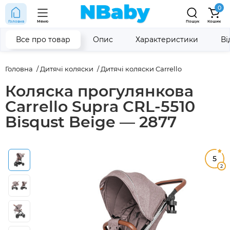
0
Головна
Меню
Пошук
Кошик
Все про товар
Опис
Характеристики
Ві
Головна
Дитячі коляски
Дитячі коляски Carrello
Коляска прогулянкова
Carrello Supra CRL-5510
Bisqust Beige — 2877
5
2