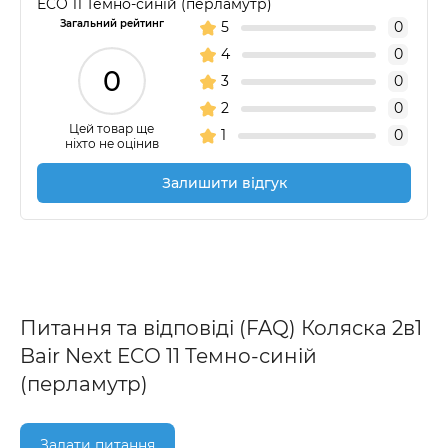
ECO 11 Темно-синій (перламутр)
Загальний рейтинг
5
0
4
0
0
3
0
2
0
Цей товар ще
1
0
ніхто не оцінив
Залишити відгук
Питання та відповіді (FAQ) Коляска 2в1
Bair Next ECO 11 Темно-синій
(перламутр)
Задати питання