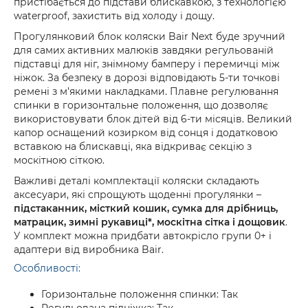
пристібається до підстави блискавкою, з технологією
waterproof, захистить від холоду і дощу.
Прогулянковий блок коляски Bair Next буде зручний
для самих активних малюків завдяки регульованій
підставці для ніг, знімному бамперу і перемичці між
ніжок. За безпеку в дорозі відповідають 5-ти точкові
ремені з м’якими накладками. Плавне регулювання
спинки в горизонтальне положення, що дозволяє
використовувати блок дітей від 6-ти місяців. Великий
капор оснащений козирком від сонця і додатковою
вставкою на блискавці, яка відкриває секцію з
москітною сіткою.
Важливі деталі комплектації коляски складають
аксесуари, які спрощують щоденні прогулянки –
підстаканник, місткий кошик, сумка для дрібниць,
матрацик, зимні рукавиці*, москітна сітка і дощовик
.
У комплект можна придбати автокрісло групи 0+ і
адаптери від виробника Bair.
Особливості:
Горизонтальне положення спинки: Так