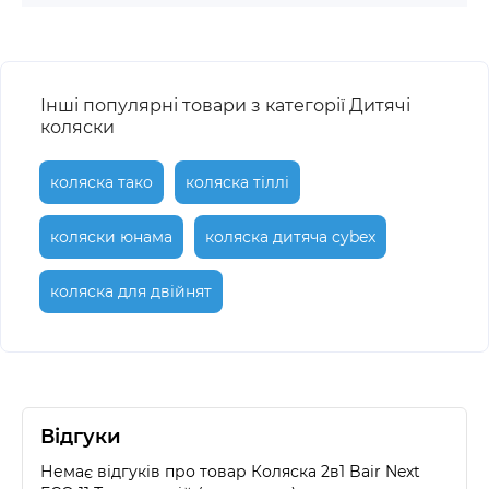
Інші популярні товари з категорії Дитячі
коляски
коляска тако
коляска тіллі
коляски юнама
коляска дитяча cybex
коляска для двійнят
Відгуки
Немає відгуків про товар Коляска 2в1 Bair Next