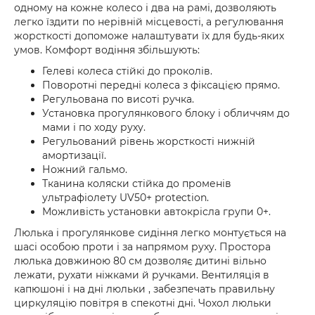
одному на кожне колесо і два на рамі, дозволяють
легко їздити по нерівній місцевості, а регулювання
жорсткості допоможе налаштувати їх для будь-яких
умов. Комфорт водіння збільшують:
Гелеві колеса стійкі до проколів.
Поворотні передні колеса з фіксацією прямо.
Регульована по висоті ручка.
Установка прогулянкового блоку і обличчям до
мами і по ходу руху.
Регульований рівень жорсткості нижній
амортизації.
Ножний гальмо.
Тканина коляски стійка до променів
ультрафіолету UV50+ protection.
Можливість установки автокрісла групи 0+.
Люлька і прогулянкове сидіння легко монтується на
шасі особою проти і за напрямом руху. Простора
люлька довжиною 80 см дозволяє дитині вільно
лежати, рухати ніжками й ручками. Вентиляція в
капюшоні і на дні люльки , забезпечать правильну
циркуляцію повітря в спекотні дні. Чохол люльки