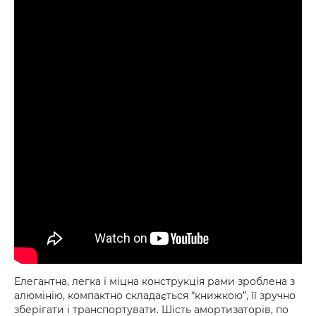
Елегантна, легка і міцна конструкція рами зроблена з
алюмінію, компактно складається “книжкою”, її зручно
зберігати і транспортувати. Шість амортизаторів, по