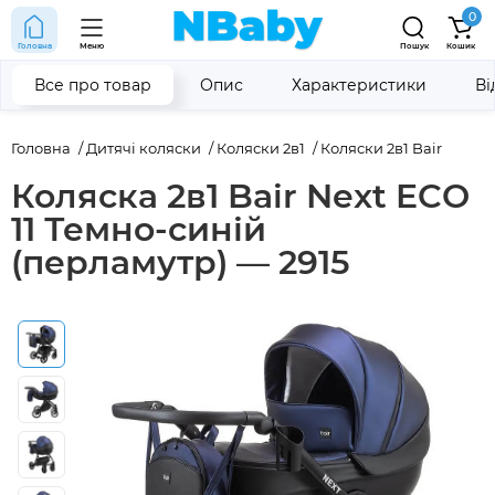
0
Головна
Меню
Пошук
Кошик
Все про товар
Опис
Характеристики
Ві
Головна
Дитячі коляски
Коляски 2в1
Коляски 2в1 Bair
Коляска 2в1 Bair Next ECO
11 Темно-синій
(перламутр) — 2915