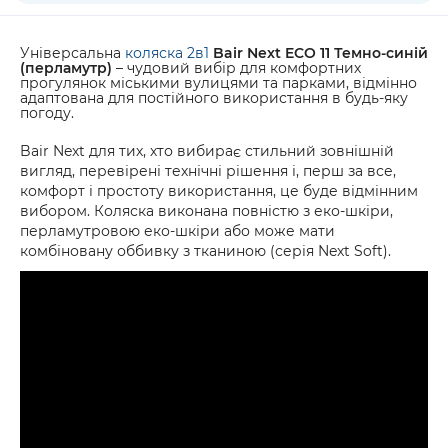
Універсальна
коляска 2в1
Bair Next ECO 11 Темно-синій
(перламутр)
– чудовий вибір для комфортних
прогулянок міськими вулицями та парками, відмінно
адаптована для постійного використання в будь-яку
погоду.
Bair Next для тих, хто вибирає стильний зовнішній
вигляд, перевірені технічні рішення і, перш за все,
комфорт і простоту використання, це буде відмінним
вибором. Коляска виконана повністю з еко-шкіри,
перламутровою еко-шкіри або може мати
комбіновану оббивку з тканиною (серія Next Soft).