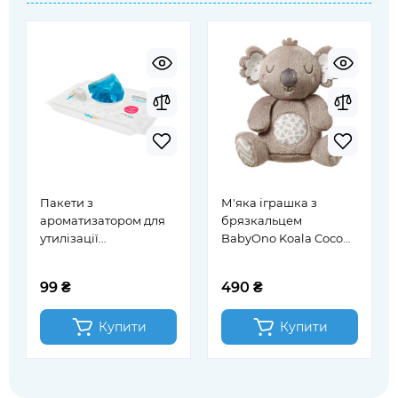
Пакети з
М'яка іграшка з
ароматизатором для
брязкальцем
утилізації
BabyOno Koala Coco
використаних
(1631)
підгузків BabyOno 100
99 ₴
490 ₴
шт (1052)
Купити
Купити