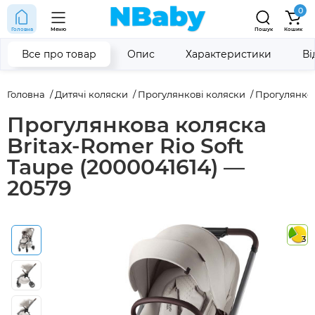
0
Головна
Меню
Пошук
Кошик
Все про товар
Опис
Характеристики
Ві
Головна
Дитячі коляски
Прогулянкові коляски
Прогулянков
Прогулянкова коляска
Britax-Romer Rio Soft
Taupe (2000041614) —
20579
3