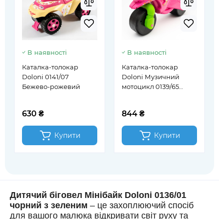
В наявності
В наявності
Каталка-толокар
Каталка-толокар
Doloni 0141/07
Doloni Музичний
Бежево-рожевий
мотоцикл 0139/65
рожевий
630 ₴
844 ₴
Купити
Купити
Дитячий біговел Мінібайк Doloni 0136/01
чорний з зеленим
– це захоплюючий спосіб
для вашого малюка відкривати світ руху та