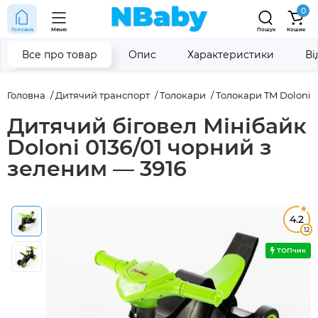
0
Головна
Меню
Пошук
Кошик
Все про товар
Опис
Характеристики
Ві
Головна
Дитячий транспорт
Толокари
Толокари TM Doloni
Дитячий біговел Мінібайк
Doloni 0136/01 чорний з
зеленим — 3916
4.2
12
ТОПчик