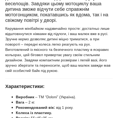
веселощів. Завдяки цьому мотоциклу ваша
дитина зможе відчути себе справжнім
мотогонщиком, покатавшись як вдома, так і на
свіжому повітрі у дворі.
Керування мінібайком надзвичайно просте: достатньо лише
відштовхнутися ніжками від підлоги, і ваш малюк вже в русі.
Зручне кермо дозволяє дитині міцно триматися, а при
повороті – передні колеса легко реагують на рух.
Виготовлений із якісного та безпечного пластику в яскравих
кольорах, цей біговел привертає увагу своїм стильним
дизайном. Завдяки компактним розмірам і легкій вазі, його
зручно зберігати та переносити, щоб ваш малюк завжди мав
свій особистий байк під рукою.
Характеристики:
Виробник
– ТМ “Doloni” (Україна).
Вага
– 2 кг.
Рекомендований вік:
від 1 року.
Колеса із пластику.
Розмір:
55х45х35 см.