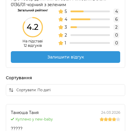
0136/01 чорний з зеленим
Загальний рейтинг
5
4
4
6
4.2
3
2
2
0
На підставі
1
0
12 відгуків
Залишити відгук
Сортування
Танюша Таня
24.03.2026
Куплено у new-baby
?????