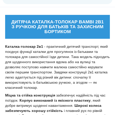
ДИТЯЧА КАТАЛКА-ТОЛОКАР BAMBI 2В1
З РУЧКОЮ ДЛЯ БАТЬКІВ ТА ЗАХИСНИМ
БОРТИКОМ
Каталка-толокар 2в1
- практичний дитячий транспорт, який
поєднує функції каталки для прогулянок із батьками та
толокара для самостійної їзди дитини. Така модель підходить
для щоденного використання вдома або на вулиці та
дозволяє поступово навчити малюка самостійно керувати
своїм першим транспортом. Завдяки конструкції 2в1 каталка
легко адаптується під різний вік дитини: спочатку її
використовують із батьківською ручкою, а згодом — як
класичний толокар.
Міцна та стійка конструкція
забезпечує надійність під час
поїздок.
Корпус виконаний із якісного пластику
, який
добре витримує щоденні навантаження.
Широкі колеса
забезпечують хорошу стійкість
і плавний рух по рівній