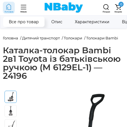
0
Головна
Меню
Пошук
Кошик
Все про товар
Опис
Характеристики
Ві
Головна
Дитячий транспорт
Толокари
Толокари Bambi
Каталка-толокар Bambi
2в1 Toyota із батьківською
ручкою (M 6129EL-1) —
24196