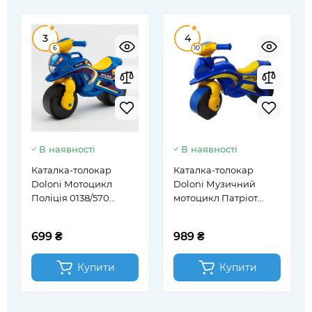
3
4
6
10
В наявності
В наявності
Каталка-толокар
Каталка-толокар
Doloni Мотоцикл
Doloni Музичний
Поліція 0138/570
мотоцикл Патріот
синьо-жовтий
0139/64 синій
699 ₴
989 ₴
Купити
Купити