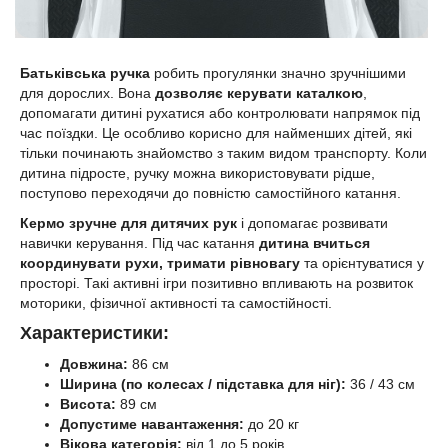
Батьківська ручка
робить прогулянки значно зручнішими
для дорослих. Вона
дозволяє керувати каталкою
,
допомагати дитині рухатися або контролювати напрямок під
час поїздки. Це особливо корисно для найменших дітей, які
тільки починають знайомство з таким видом транспорту. Коли
дитина підросте, ручку можна використовувати рідше,
поступово переходячи до повністю самостійного катання.
Кермо зручне для дитячих рук
і допомагає розвивати
навички керування. Під час катання
дитина вчиться
координувати рухи, тримати рівновагу
та орієнтуватися у
просторі. Такі активні ігри позитивно впливають на розвиток
моторики, фізичної активності та самостійності.
Характеристики:
Довжина:
86 см
Ширина (по колесах / підставка для ніг):
36 / 43 см
Висота:
89 см
Допустиме навантаження:
до 20 кг
Вікова категорія:
від 1 до 5 років