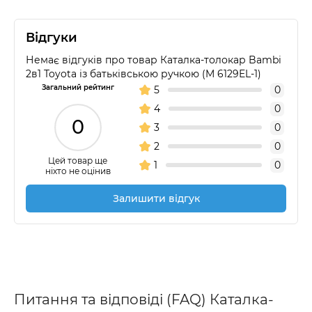
Відгуки
Немає відгуків про товар Каталка-толокар Bambi
2в1 Toyota із батьківською ручкою (M 6129EL-1)
Загальний рейтинг
5
0
4
0
0
3
0
2
0
Цей товар ще
1
0
ніхто не оцінив
Залишити відгук
Питання та відповіді (FAQ) Каталка-