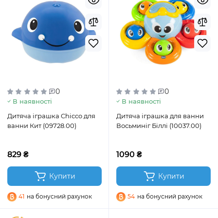
0
0
В наявності
В наявності
Дитяча іграшка Chicco для
Дитяча іграшка для ванни
ванни Кит (09728.00)
Восьминіг Біллі (10037.00)
829 ₴
1090 ₴
Купити
Купити
41
на бонусний рахунок
54
на бонусний рахунок