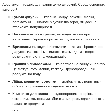
Асортимент товарів для ванни дуже широкий. Серед основних
категорій:
Гумові фігурки
— класика жанру. Качечки, жабки,
бегемотики — знайомі з дитинства герої, які досі не
втрачають популярності.
Пискалки
— м’які іграшки, які видають звук при
натисканні. Сприяють розвитку слухового сприйняття.
Бризкалки та водяні пістолети
— активні іграшки, що
дарують малюкові можливість взаємодіяти з водою,
розвиваючи силу та координацію.
Іграшки з присосками
— кріпляться на ванну чи плитку.
Це можуть бути млини, каскади, трубопроводи, які
реагують на воду.
Лійки, ковшики, воронки
— знайомлять з поняттями
об'єму та причинно-наслідкових зв'язків.
Книжечки для ванни
— водонепроникні сторінки з
яскравими малюнками. Діти вчаться розглядати, гортати,
називати предмети.