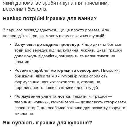
який допомагає зробити купання приємним,
веселим і без сліз.
Навіщо потрібні іграшки для ванни?
З першого погляду здається, що це просто розвага. Але
насправді такі іграшки мають низку важливих функцій:
Залучення до водних процедур
. Якщо дитина боїться
води або вередує під час купання, яскраві, цікаві іграшки
допоможуть відволікти, зацікавити та налаштувати на
позитив.
Розвиток дрібної моторики та сенсорики
. Пискалки,
бризкалки, лійки та м’які гумові фігурки сприяють
формуванню навичок захоплення, стискання,
переливання та інших важливих для віку дій.
Формування уяви та логіки
. Тематичні іграшки —
тваринки, човники, казкові герої — дозволяють створювати
власні історії, що особливо важливо для розвитку творчого
мислення.
Які бувають іграшки для купання?