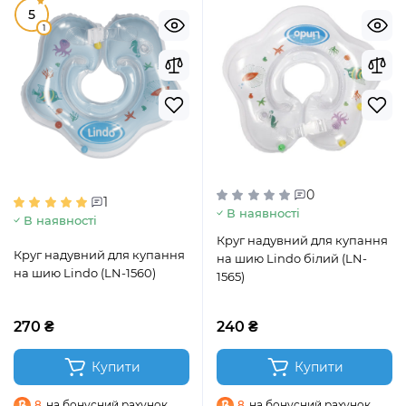
5
1
0
1
В наявності
В наявності
Круг надувний для купання
Круг надувний для купання
на шию Lindo білий (LN-
на шию Lindo (LN-1560)
1565)
270 ₴
240 ₴
Купити
Купити
8
на бонусний рахунок
8
на бонусний рахунок