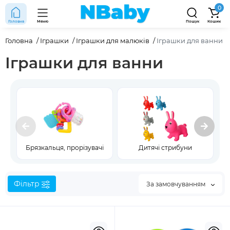
0
Головна
Меню
Пошук
Кошик
Головна
Іграшки
Іграшки для малюків
Іграшки для ванни
Іграшки для ванни
Брязкальця, прорізувачі
Дитячі стрибуни
Фільтр
За замовчуванням