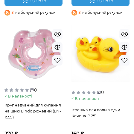
Купити
Купити
8
на бонусний рахунок
8
на бонусний рахунок
0
0
В наявності
В наявності
Круг надувний для купання
Іграшка для води з гуми
на шию Lindo рожевий (LN-
Каченя Р 251
1559)
270 ₴
160 ₴