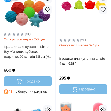
0
Очікується через 2-3 дні
0
Очікується через 2-3 дні
Іграшки для купання Limo
Toy м'ячики, кубики,
тварини, 20 шт, від 5,5 см (HB
Іграшки для купання Lindo
0011)
4 шт (628-1)
660 ₴
295 ₴
Продано
Продано
18
на бонусний рахунок