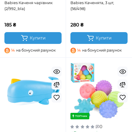
Babies Каченя чарівник
Babies Каченята, 3 шт,
(2/992_bla)
(56/498)
185 ₴
280 ₴
Купити
Купити
14
на бонусний рахунок
14
на бонусний рахунок
ТОПчик
0