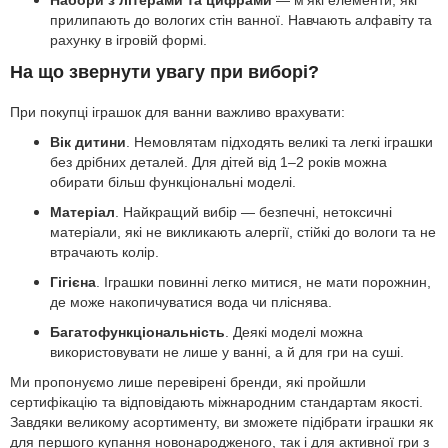
Набори з літерами та цифрами
— м’які елементи, які
прилипають до вологих стін ванної. Навчають алфавіту та
рахунку в ігровій формі.
На що звернути увагу при виборі?
При покупці іграшок для ванни важливо врахувати:
Вік дитини
. Немовлятам підходять великі та легкі іграшки
без дрібних деталей. Для дітей від 1–2 років можна
обирати більш функціональні моделі.
Матеріал
. Найкращий вибір — безпечні, нетоксичні
матеріали, які не викликають алергії, стійкі до вологи та не
втрачають колір.
Гігієна
. Іграшки повинні легко митися, не мати порожнин,
де може накопичуватися вода чи пліснява.
Багатофункціональність
. Деякі моделі можна
використовувати не лише у ванні, а й для гри на суші.
Ми пропонуємо лише перевірені бренди, які пройшли
сертифікацію та відповідають міжнародним стандартам якості.
Завдяки великому асортименту, ви зможете підібрати іграшки як
для першого купання новонародженого, так і для активної гри з