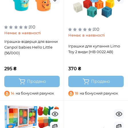
0
0
Немає в наявності
Немає в наявності
Іграшка-відерця для ванни
Іграшки для купання Limo
Canpol babies Hello Little
Toy 2 види (HB 0022 AB)
(56/000)
295 ₴
370 ₴
Продано
Продано
14
на бонусний рахунок
18
на бонусний рахунок