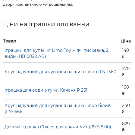
дворічною дитиною чи дошкільням.
Ціни на Іграшки для ванни
Товар
Ціна
Іграшки для купання Limo Toy м'яч, пискавка, 2
140
види (HB 0020 AB)
₴
270
Круг надувний для купання на шию Lindo (LN-1560)
₴
160
Іграшка для води з гуми Каченя Р 251
₴
Круг надувний для купання на шию Lindo білий
240
(LN-1565)
₴
829
Дитяча іграшка Chicco для ванни Кит (09728.00)
₴