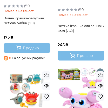
0
0
Немає в наявності
Немає в наявності
Водна іграшка-запускач
Летюча рибка (301)
Дитяча іграшка для ванної Y
8639 (72/2)
175 ₴
245 ₴
Продано
Продано
8
на бонусний рахунок