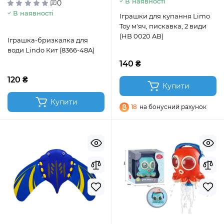
В наявності
0
В наявності
Іграшки для купання Limo
Toy м'яч, пискавка, 2 види
(HB 0020 AB)
Іграшка-бризкалка для
води Lindo Кит (8366-48A)
140 ₴
120 ₴
Купити
Купити
18
на бонусний рахунок