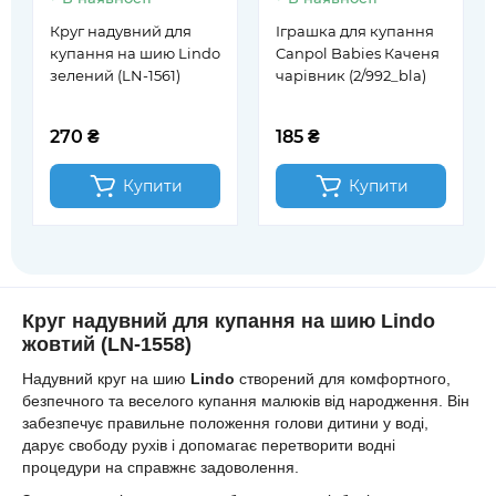
Круг надувний для
Іграшка для купання
купання на шию Lindo
Canpol Babies Каченя
зелений (LN-1561)
чарівник (2/992_bla)
270 ₴
185 ₴
Купити
Купити
Круг надувний для купання на шию
Lindo
жовтий (LN-1558)
Надувний круг на шию
Lindo
створений для комфортного,
безпечного та веселого купання малюків від народження. Він
забезпечує правильне положення голови дитини у воді,
дарує свободу рухів і допомагає перетворити водні
процедури на справжнє задоволення.