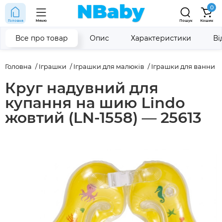
0
Головна
Меню
Пошук
Кошик
Все про товар
Опис
Характеристики
Ві
Головна
Іграшки
Іграшки для малюків
Іграшки для ванни
Круг надувний для
купання на шию Lindo
жовтий (LN-1558) — 25613