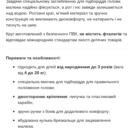
Завдяки спеціальному заглибленню для підборіддя голова
малюка надійно фіксується, а рот і ніс завжди залишаються
над водою. Роз’ємні краї, м’який матеріал та зручна
конструкція не викликають дискомфорту, не натирають і не
тиснуть на шию.
Круг виготовлений з безпечного ПВХ,
не містить фталатів
та
відповідає міжнародним стандартам якості дитячих товарів.
Переваги та особливості:
підходить для дітей
від народження до 3 років
(вага
від
4 до 20 кг
);
спеціальна ямочка для підборіддя для правильного
положення голови;
двостороннє кріплення
: липучка та пластиковий
карабін;
зручні ручки з боків для додаткового комфорту;
вбудована кулька-брязкальце для зацікавлення
малюка;