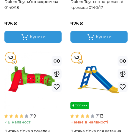
Doloni Toys м'ятно/кремова
Doloni Toys світло-рожева/
0140/18
кремова 0140/17
925 ₴
925 ₴
Купити
Купити
4.2
4.2
9
13
ТОПчик
9
13
В наявності
Немає в наявності
Дитяча гірка з тунелем
Дитяча гірка для катання