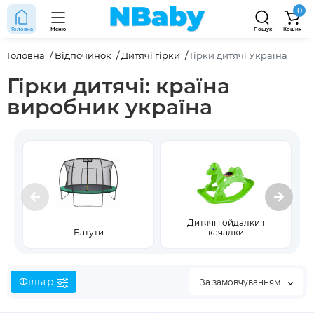
0
Головна
Меню
Пошук
Кошик
Головна
Відпочинок
Дитячі гірки
Гірки дитячі Україна
Гірки дитячі: країна
виробник україна
Дитячі гойдалки і
Батути
качалки
Фільтр
За замовчуванням