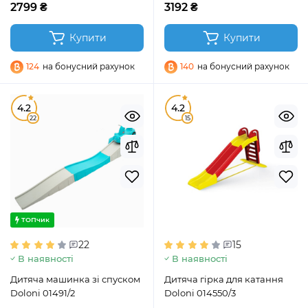
2799 ₴
3192 ₴
Купити
Купити
124
на бонусний рахунок
140
на бонусний рахунок
4.2
4.2
22
15
ТОПчик
22
15
В наявності
В наявності
Дитяча машинка зі спуском
Дитяча гірка для катання
Doloni 01491/2
Doloni 014550/3