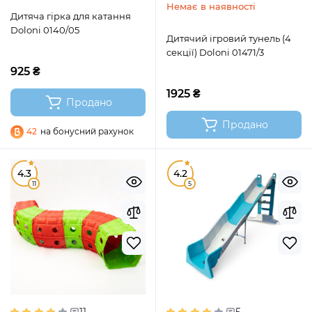
Немає в наявності
Дитяча гірка для катання
Doloni 0140/05
Дитячий ігровий тунель (4
секції) Doloni 01471/3
925 ₴
1925 ₴
Продано
Продано
42
на бонусний рахунок
4.3
4.2
11
5