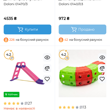
Doloni 01470/3
Doloni 0140/03
4535 ₴
972 ₴
Купити
Продано
226
на бонусний рахунок
42
на бонусний рахунок
4.2
4.2
27
13
ТОПчик
27
13
Немає в наявності