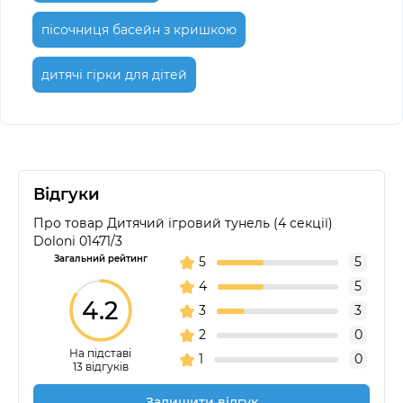
пісочниця басейн з кришкою
дитячі гірки для дітей
Відгуки
Про товар Дитячий ігровий тунель (4 секції)
Doloni 01471/3
Загальний рейтинг
5
5
4
5
4.2
3
3
2
0
На підставі
1
0
13 відгуків
Залишити відгук