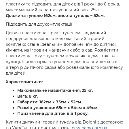
пластику та підходить для діток від 1 року і до 6 років,
максимальний навантажувальний вага 25кг.
Довжина тунелю 162см, висота тунелю – 52см.
Підходить для доукомплектації
Дитяча пластикова гірка з тунелем – відмінний
подарунок для вашого малюка! Такий ігровий
комплекс стане ідеальним доповненням до дитячої
кімнати, на ігровий майданчик або в сад. Розмістити
пластикову гірку з тунелем можна як вдома, так і на
вулиці. Ігрова гірка з тунелем відмінно впишеться в
інтер’єр дитячого садка або розважального комплексу
для дітей.
Характеристики:
Максимальне навантаження: 25 кг.
Вага: 8 кг.
Габарити: 162см х 75см х 52см.
Розмір упаковки: 65см х 54см х 49см.
Призначена для діток від 1 року.
Купити дитячий ігровий тунель від Doloni з доставкою
по Україні в інтернет-магазині
new-baby.com.ua