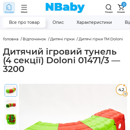
0
Головна
Меню
Пошук
Кошик
Все про товар
Опис
Характеристики
Ві
Головна
Відпочинок
Дитячі гірки
Дитячі гірки TM Doloni
Дитячий ігровий тунель
(4 секції) Doloni 01471/3 —
3200
4.2
13