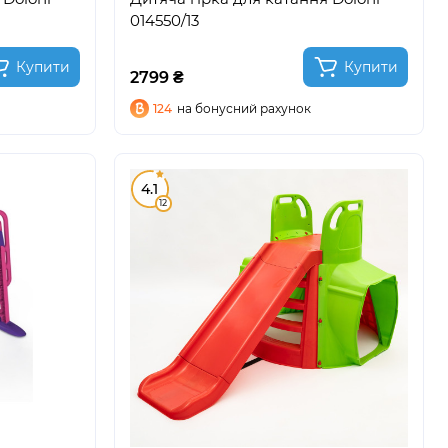
014550/13
Купити
Купити
2799 ₴
124
на бонусний рахунок
4.1
12