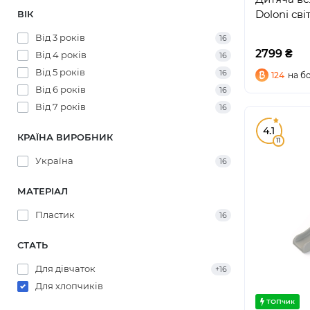
Doloni сві
ВІК
Від 3 років
16
2799 ₴
Від 4 років
16
Від 5 років
16
124
на б
Від 6 років
16
Від 7 років
16
4.1
КРАЇНА ВИРОБНИК
11
Україна
16
МАТЕРІАЛ
Пластик
16
СТАТЬ
Для дівчаток
+16
Для хлопчиків
ТОПчик