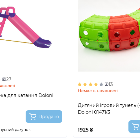
27
13
явності
Немає в наявності
рка для катання Doloni
Дитячий ігровий тунель (4
Doloni 01471/3
Продано
1925 ₴
нусний рахунок