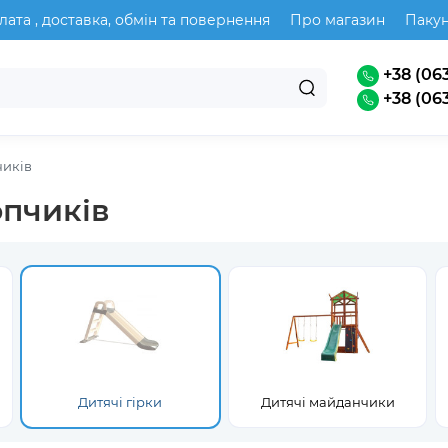
лата , доставка, обмін та повернення
Про магазин
Паку
+38 (063
+38 (063
чиків
опчиків
Дитячі гірки
Дитячі майданчики