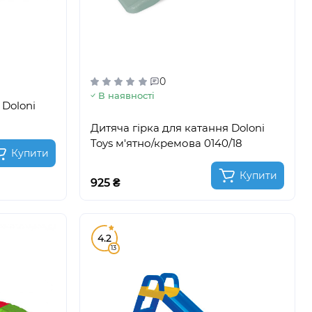
0
В наявності
 Doloni
Дитяча гірка для катання Doloni
Toys м'ятно/кремова 0140/18
Купити
Купити
925 ₴
4.2
13