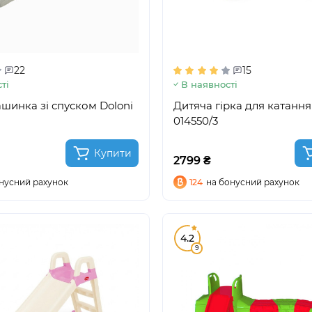
22
15
ті
В наявності
шинка зі спуском Doloni
Дитяча гірка для катання
014550/3
Купити
2799 ₴
нусний рахунок
124
на бонусний рахунок
4.2
9