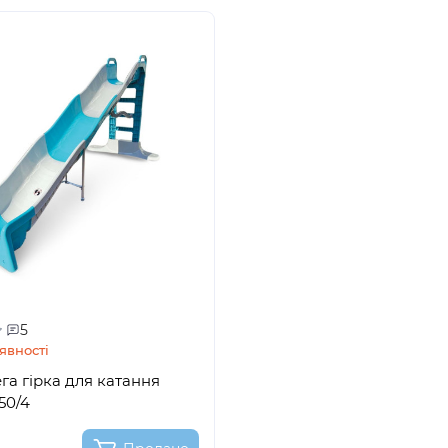
5
явності
га гірка для катання
50/4