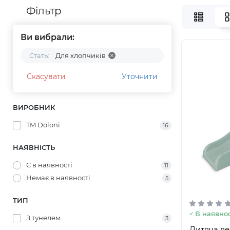
Фільтр
Ви вибрали:
Стать:
Для хлопчиків
Скасувати
Уточнити
ВИРОБНИК
TM Doloni
16
НАЯВНІСТЬ
Є в наявності
11
Немає в наявності
5
ТИП
В наявнос
З тунелем
3
Дитяча ве