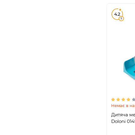
4.2
5
Немає в на
Дитяча ме
Doloni 014