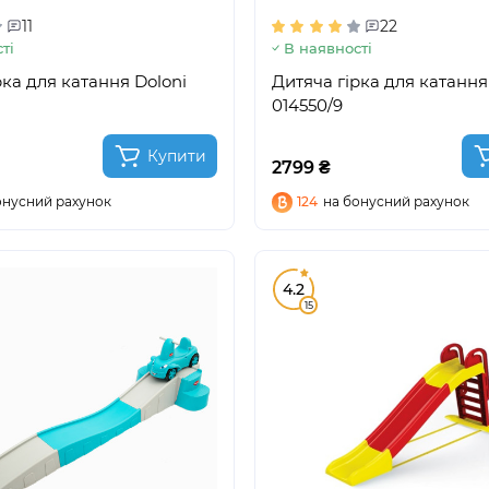
11
22
ті
В наявності
рка для катання Doloni
Дитяча гірка для катання
014550/9
Купити
2799 ₴
онусний рахунок
124
на бонусний рахунок
4.2
15