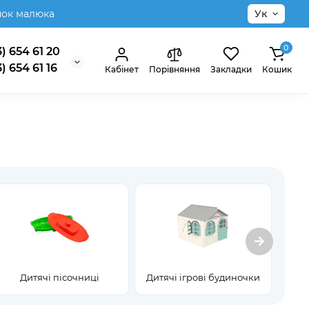
нок малюка
Ук
0
) 654 61 20
) 654 61 16
Кабінет
Порівняння
Закладки
Кошик
Дитячі пісочниці
Дитячі ігрові будиночки
На