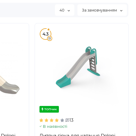
40
За замовчуванням
4.3
13
ТОПчик
13
В наявності
 Doloni
Дитяча гірка для катання Doloni