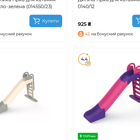
тло-зелена (014550/23)
0140/12
Купити
925 ₴
онусний рахунок
42
на бонусний рахунок
4.4
22
ТОПчик