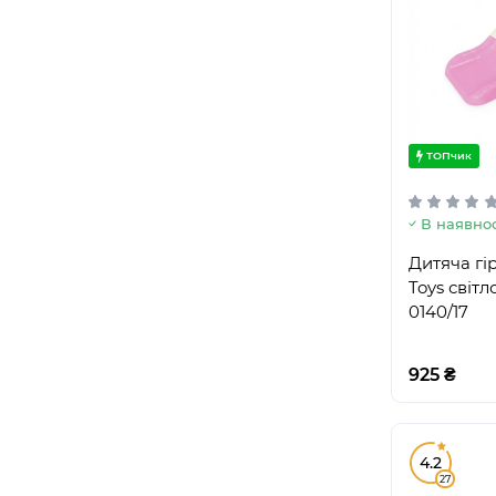
ТОПчик
В наявнос
Дитяча гі
Toys світ
0140/17
925 ₴
4.2
27