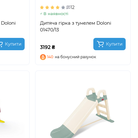
12
В наявності
 Doloni
Дитяча гірка з тунелем Doloni
01470/13
Купити
Купити
3192 ₴
140
на бонусний рахунок