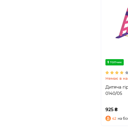
ТОПчик
Немає в на
Дитяча гі
0140/05
925 ₴
42
на бо