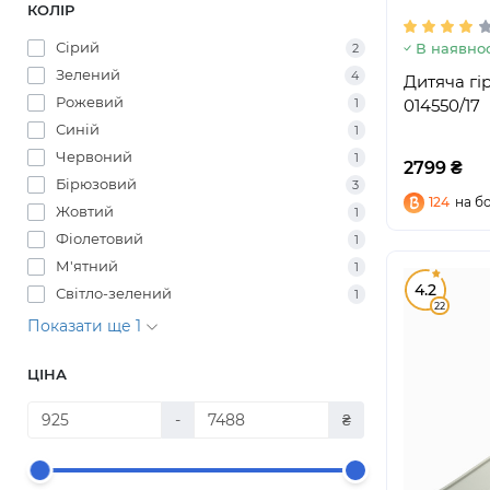
КОЛІР
Сірий
В наявнос
2
Зелений
4
Дитяча гі
Рожевий
1
014550/17
Синій
1
Червоний
1
2799 ₴
Бірюзовий
3
124
на б
Жовтий
1
Фіолетовий
1
М'ятний
1
4.2
Світло-зелений
1
22
Показати ще 1
ЦІНА
-
₴