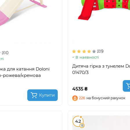
9
0
В наявності
ті
Дитяча гірка з тунелем D
рка для катання Doloni
01470/3
ло-рожева/кремова
4535 ₴
Купити
226
на бонусний рахунок
4.2
13