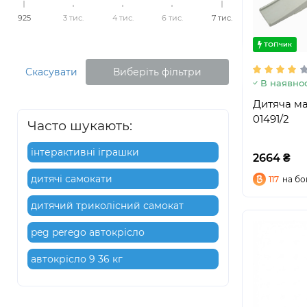
925
3 тис.
4 тис.
6 тис.
7 тис.
ТОПчик
Скасувати
Виберіть фільтри
В наявнос
Дитяча ма
01491/2
Часто шукають:
інтерактивні іграшки
2664 ₴
дитячі самокати
117
на бо
дитячий триколісний самокат
peg perego автокрісло
автокрісло 9 36 кг