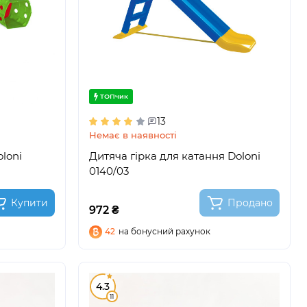
ТОПчик
13
Немає в наявності
oloni
Дитяча гірка для катання Doloni
0140/03
Купити
Продано
972 ₴
42
на бонусний рахунок
4.3
11