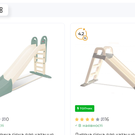
4.2
16
ТОПчик
0
16
ті
В наявності
лика гірка для катання
Дитяча гірка для катання