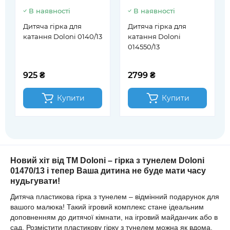
В наявності
В наявності
Дитяча гірка для
Дитяча гірка для
катання Doloni 0140/13
катання Doloni
014550/13
925 ₴
2799 ₴
Купити
Купити
Новий хіт від ТМ Doloni – гірка з тунелем Doloni
01470/13 і тепер Ваша дитина не буде мати часу
нудьгувати!
Дитяча пластикова гірка з тунелем – відмінний подарунок для
вашого малюка! Такий ігровий комплекс стане ідеальним
доповненням до дитячої кімнати, на ігровий майданчик або в
сад. Розмістити пластикову гірку з тунелем можна як вдома,