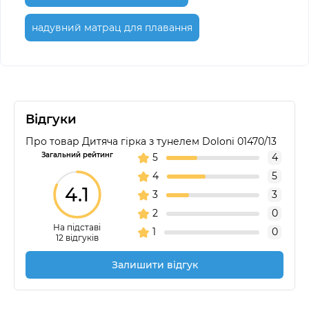
надувний матрац для плавання
Відгуки
Про товар Дитяча гірка з тунелем Doloni 01470/13
Загальний рейтинг
5
4
4
5
4.1
3
3
2
0
На підставі
1
0
12 відгуків
Залишити відгук