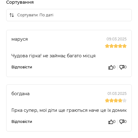
Сортування
маруся
09.03.2025
Чудова гірка! не займає багато місця
Відповісти
0
0
богдана
01.03.2025
Гірка супер, мої діти ще граються наче це їх домик
Відповісти
0
0