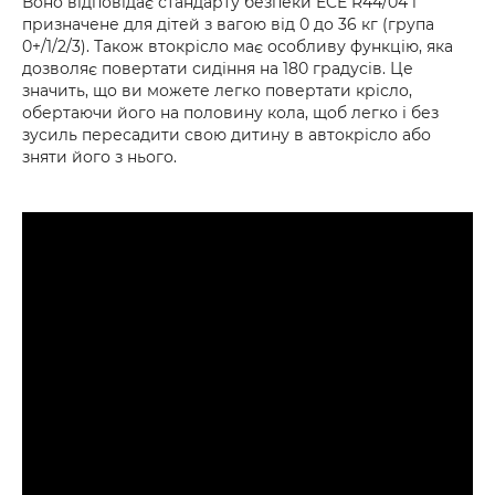
Воно відповідає стандарту безпеки ECE R44/04 і
призначене для дітей з вагою від 0 до 36 кг (група
0+/1/2/3). Також втокрісло має особливу функцію, яка
дозволяє повертати сидіння на 180 градусів. Це
значить, що ви можете легко повертати крісло,
обертаючи його на половину кола, щоб легко і без
зусиль пересадити свою дитину в автокрісло або
зняти його з нього.