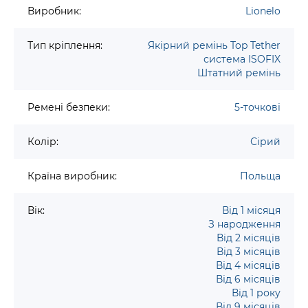
Виробник:
Lionelo
Тип кріплення:
Якірний ремінь Top Tether
система ISOFIX
Штатний ремінь
Ремені безпеки:
5-точкові
Колір:
Сірий
Країна виробник:
Польща
Вік:
Від 1 місяця
З народження
Від 2 місяців
Від 3 місяців
Від 4 місяців
Від 6 місяців
Від 1 року
Від 9 місяців