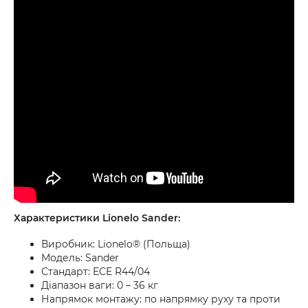
Характеристики Lionelo Sander:
Виробник: Lionelo® (Польща)
Модель: Sander
Стандарт: ECE R44/04
Діапазон ваги: 0 – 36 кг
Напрямок монтажу: по напрямку руху та проти