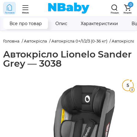
0
Головна
Меню
Пошук
Кошик
Все про товар
Опис
Характеристики
Ві
Головна
Автокрісла
Автокрісла 0+/1/2/3 (0-36 кг)
Автокрісла 0+
Автокрісло Lionelo Sander
Grey — 3038
5
3